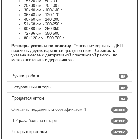
15×20 см - 50-70 г
20×30 см - 70-100 г
30×40 см - 100-140 г
36×48 см - 120-170 г
40×60 см - 140-200 г
51×68 см - 200-250 г
60×80 см - 250-350 г
72×96 см - 350-500 г
80×120 см - 500-700 г
Размеры указаны по полотну
. Основание картины - ДВП,
перечень других вариантов доступен ниже. Стоимость
указана вместе с декоративной пластиковой рамкой, но
можно поставить и деревьянную.
Ручная работа
да
Натуральный янтарь
да
Продается оптом
да
Оплатить подарочным сертификатом
можно
В 2 раза больше янтаря
можно
Янтарь с красками
можно