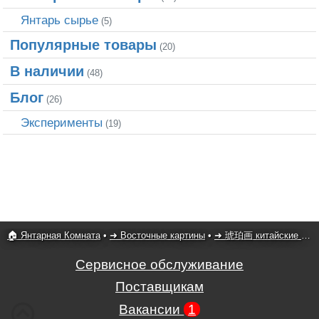
Янтарь сырье
(5)
Популярные товары
(20)
В наличии
(48)
Блог
(26)
Эксперименты
(19)
🏠 Янтарная Комната
•
➜ Восточные картины
•
➜ 琥珀画 китайские картины
Сервисное обслуживание
Поставщикам
Вакансии
1