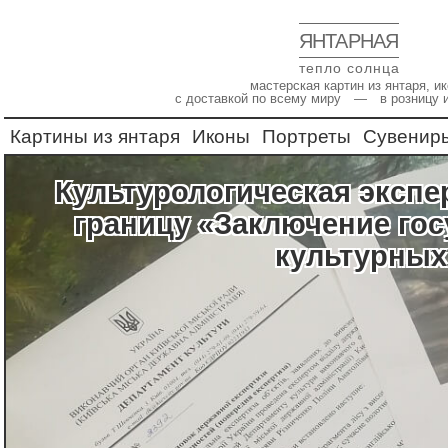
ЯНТАРНАЯ
тепло солнца
мастерская картин из янтаря, 
с доставкой по всему миру — в розницу 
Картины из янтаря
Иконы
Портреты
Сувенир
Культурологическая экспертиза картин для вывоза за
границу «Заключение го
культурных