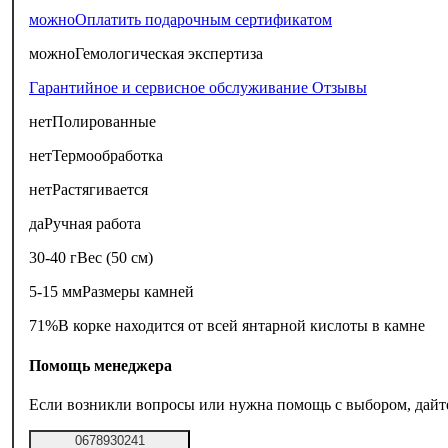
можно
Оплатить подарочным сертификатом
можно
Гемологическая экспертиза
Гарантийное и сервисное обслуживание
Отзывы
нет
Полированные
нет
Термообработка
нет
Растягивается
да
Ручная работа
30-40 г
Вес (50 см)
5-15 мм
Размеры камней
71%
В корке находится от всей янтарной кислоты в камне
Помощь менеджера
Если возникли вопросы или нужна помощь с выбором, дайте 
0678930241