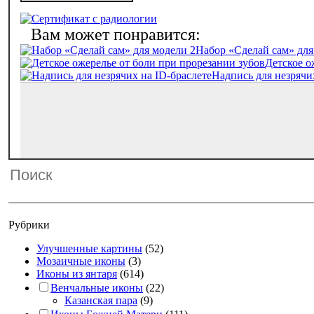
Набор «‎‎Сделай сам» дл
Детское о
Надпись для незрячи
Рубрики
Улучшенные картины
(52)
Мозаичные иконы
(3)
Иконы из янтаря
(614)
Венчальные иконы
(22)
Казанская пара
(9)