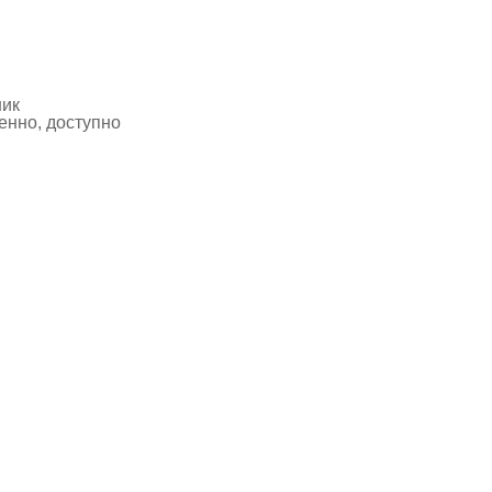
ник
нно, доступно