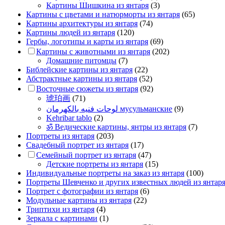
Картины Шишкина из янтаря
(3)
Картины с цветами и натюрморты из янтаря
(65)
Картины архитектуры из янтаря
(74)
Картины людей из янтаря
(120)
Гербы, логотипы и карты из янтаря
(69)
Картины с животными из янтаря
(202)
Домашние питомцы
(7)
Библейские картины из янтаря
(22)
Абстрактные картины из янтаря
(52)
Восточные сюжеты из янтаря
(92)
琥珀画
(71)
لوحات فنيه بالكهرمان мусульманские
(9)
Kehribar tablo
(2)
ॐ Ведические картины, янтры из янтаря
(7)
Портреты из янтаря
(203)
Свадебный портрет из янтаря
(17)
Семейный портрет из янтаря
(47)
Детские портреты из янтаря
(15)
Индивидуальные портреты на заказ из янтаря
(100)
Портреты Шевченко и других известных людей из янтар
Портрет c фотографии из янтаря
(6)
Модульные картины из янтаря
(22)
Триптихи из янтаря
(4)
Зеркала с картинами
(1)