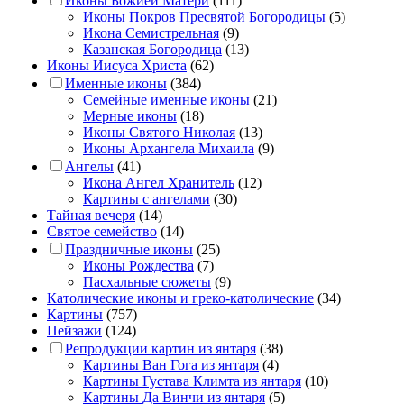
Иконы Божией Матери
(111)
Иконы Покров Пресвятой Богородицы
(5)
Икона Семистрельная
(9)
Казанская Богородица
(13)
Иконы Иисуса Христа
(62)
Именные иконы
(384)
Семейные именные иконы
(21)
Мерные иконы
(18)
Иконы Святого Николая
(13)
Иконы Архангела Михаила
(9)
Ангелы
(41)
Икона Ангел Хранитель
(12)
Картины с ангелами
(30)
Тайная вечеря
(14)
Святое семейство
(14)
Праздничные иконы
(25)
Иконы Рождества
(7)
Пасхальные сюжеты
(9)
Католические иконы и греко-католические
(34)
Картины
(757)
Пейзажи
(124)
Репродукции картин из янтаря
(38)
Картины Ван Гога из янтаря
(4)
Картины Густава Климта из янтаря
(10)
Картины Да Винчи из янтаря
(5)