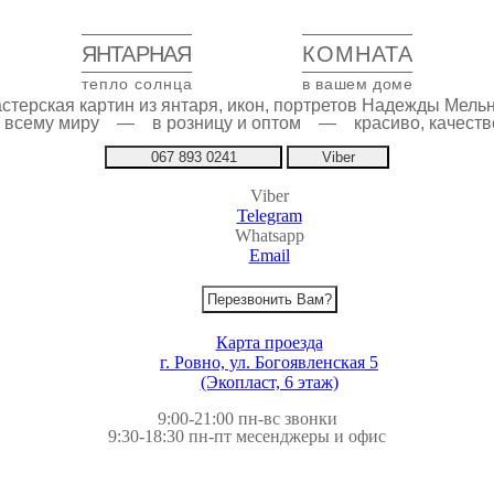
ЯНТАРНАЯ
КОМНАТА
тепло солнца
в вашем доме
стерская картин из янтаря, икон, портретов Надежды Мель
по всему миру — в розницу и оптом — красиво, качестве
067 893 0241
Viber
Viber
Telegram
Whatsapp
Email
Перезвонить Вам?
Карта проезда
г. Ровно, ул. Богоявленская 5
(Экопласт, 6 этаж)
9:00-21:00 пн-вс звонки
9:30-18:30 пн-пт месенджеры и офис