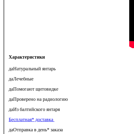
Характеристики
да
Натуральный янтарь
да
Лечебные
да
Помогают щитовидке
да
Проверено на радиологию
да
Из балтийского янтаря
Бесплатная* доставка
да
Отправка в день* заказа