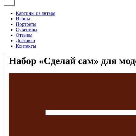
Картины из янтаря
Иконы
Портреты
Сувениры
Отзывы
Доставка
Контакты
Набор «‎‎Сделай сам» для моде