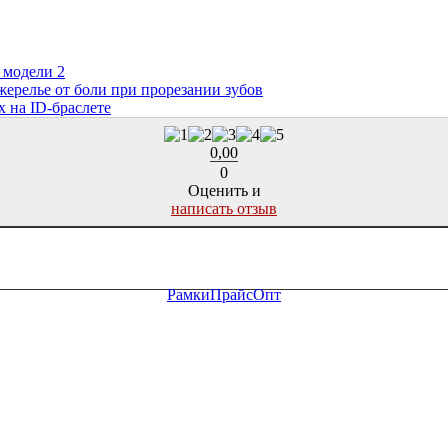
я модели 2
жерелье от боли при прорезании зубов
х на ID-браслете
0,00
0
Оценить и
написать отзыв
Рамки
Прайс
Опт