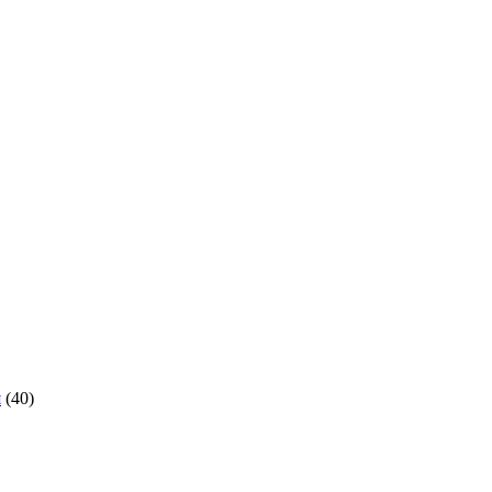
я
(40)