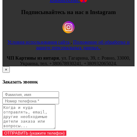
Подписывайтесь на нас в Instagram
Условия использования сайта,
,
Положение об обработке и
защите персональных данных.
.
ЧП Картины из янтаря
,
ул.
Гагарина, 39
, г.
Ровно
,
33000
,
Украина
, тел.
+380678930241
,
+380932065024
.
×
Заказать звонок