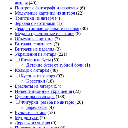
янтаря
(40)
Портрет c фотографии из янтаря
(6)
Модульные картины из янтаря
(22)
Триптихи из янтаря
(4)
Зеркала с картинами
(1)
Декоративные тарелки из янтаря
(30)
Медали сувенирные из янтаря
(6)
Объемные картины
(7)
Витражи с янтарем
(3)
Витражные изделия
(3)
Украшения из янтаря
(221)
Янтарные бусы
(59)
Детские бусы от зубной боли
(1)
Кольцо с янтарем
(48)
Кулоны из янтаря
(93)
Крестики
(18)
Браслеты из янтаря
(54)
Инвестиционные украшения
(22)
Сувениры из янтаря
(138)
Фигурки, резьба по янтарю
(20)
Барельефы
(4)
Ручки из янтаря
(53)
Мундштуки
(2)
Деревья из янтаря
(9)
Подсвечники и лампы
(4)