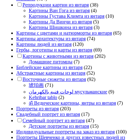
Репродукции картин из янтаря
(38)
Картины Ван Гога из янтаря
(4)
Картины Густава Климта из янтаря
(10)
Картины Да Винчи из янтаря
(5)
Картины Шишкина из янтаря
(3)
Картины с цветами и натюрморты из янтаря
(65)
Картины архитектуры из янтаря
(74)
Картины людей из янтаря
(120)
Гербы, логотипы и карты из янтаря
(69)
Картины с животными из янтаря
(202)
Домашние питомцы
(7)
Библейские картины из янтаря
(22)
Абстрактные картины из янтаря
(52)
Восточные сюжеты из янтаря
(92)
琥珀画
(71)
لوحات فنيه بالكهرمان мусульманские
(9)
Kehribar tablo
(2)
ॐ Ведические картины, янтры из янтаря
(7)
Портреты из янтаря
(203)
Свадебный портрет из янтаря
(17)
Семейный портрет из янтаря
(47)
Детские портреты из янтаря
(15)
Индивидуальные портреты на заказ из янтаря
(100)
Портреты Шевченко и других известных людей из