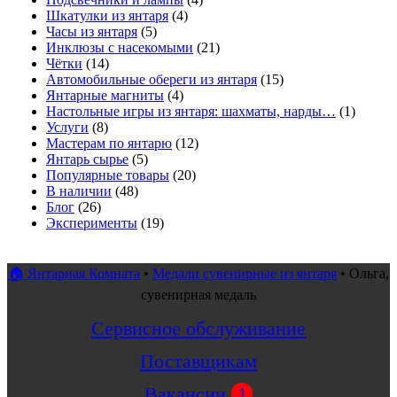
Шкатулки из янтаря
(4)
Часы из янтаря
(5)
Инклюзы с насекомыми
(21)
Чётки
(14)
Автомобильные обереги из янтаря
(15)
Янтарные магниты
(4)
Настольные игры из янтаря: шахматы, нарды…
(1)
Услуги
(8)
Мастерам по янтарю
(12)
Янтарь сырье
(5)
Популярные товары
(20)
В наличии
(48)
Блог
(26)
Эксперименты
(19)
🏠 Янтарная Комната
•
Медали сувенирные из янтаря
•
Ольга,
сувенирная медаль
Сервисное обслуживание
Поставщикам
Вакансии
1