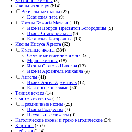
Мозаичные иконы
(3)
Иконы из янтаря
(614)
Венчальные иконы
(22)
Казанская пара
(9)
Иконы Божией Матери
(111)
Иконы Покров Пресвятой Богородицы
(5)
Икона Семистрельная
(9)
Казанская Богородица
(13)
Иконы Иисуса Христа
(62)
Именные иконы
(384)
Семейные именные иконы
(21)
Мерные иконы
(18)
Иконы Святого Николая
(13)
Иконы Архангела Михаила
(9)
Ангелы
(41)
Икона Ангел Хранитель
(12)
Картины с ангелами
(30)
Тайная вечеря
(14)
Святое семейство
(14)
Праздничные иконы
(25)
Иконы Рождества
(7)
Пасхальные сюжеты
(9)
Католические иконы и греко-католические
(34)
Картины
(757)
Пейзажи
(124)