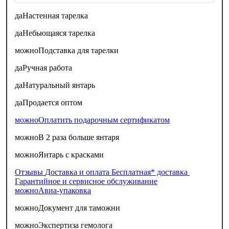
да
Настенная тарелка
да
Небьющаяся тарелка
можно
Подставка для тарелки
да
Ручная работа
да
Натуральный янтарь
да
Продается оптом
можно
Оплатить подарочным сертификатом
можно
В 2 раза больше янтаря
можно
Янтарь с красками
Отзывы
Доставка и оплата
Бесплатная* доставка
Гарантийное и сервисное обслуживание
можно
Авиа-упаковка
можно
Документ для таможни
можно
Экспертиза гемолога