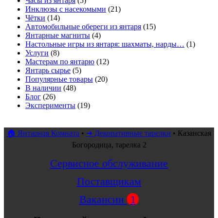
Часы из янтаря
(5)
Инклюзы с насекомыми
(21)
Чётки
(14)
Автомобильные обереги из янтаря
(15)
Янтарные магниты
(4)
Настольные игры из янтаря: шахматы, нарды…
(1)
Услуги
(8)
Мастерам по янтарю
(12)
Янтарь сырье
(5)
Популярные товары
(20)
В наличии
(48)
Блог
(26)
Эксперименты
(19)
🏠 Янтарная Комната
•
➜ Декоративные тарелки
•
Казанская
Богородица, тарелка 2
Сервисное обслуживание
Поставщикам
Вакансии
1