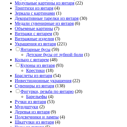
Модульные картины из янтаря
(22)
Триптихи из янтаря
(4)
Зеркала с картинами
(1)
Декоративные тарелки из янтаря
(30)
Медали сувенирные из янтаря
(6)
Объемные картины
(7)
Витражи с янтарем
(3)
Витражные изделия
(3)
Украшения из янтаря
(221)
Янтарные бусы
(59)
Детские бусы от зубной боли
(1)
Кольцо с янтарем
(48)
Кулоны из янтаря
(93)
Крестики
(18)
Браслеты из янтаря
(54)
Инвестиционные украшения
(22)
Сувениры из янтаря
(138)
Фигурки, резьба по янтарю
(20)
Барельефы
(4)
Ручки из янтаря
(53)
Мундштуки
(2)
Деревья из янтаря
(9)
Подсвечники и лампы
(4)
Шкатулки из янтаря
(4)