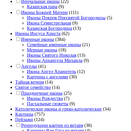
Венчальные иконы
(22)
Казанская пара
(9)
Иконы Божией Матери
(111)
Иконы Покров Пресвятой Богородицы
(5)
Икона Семистрельная
(9)
Казанская Богородица
(13)
Иконы Иисуса Христа
(62)
Именные иконы
(384)
Семейные именные иконы
(21)
Мерные иконы
(18)
Иконы Святого Николая
(13)
Иконы Архангела Михаила
(9)
Ангелы
(41)
Икона Ангел Хранитель
(12)
Картины с ангелами
(30)
Тайная вечеря
(14)
Святое семейство
(14)
Праздничные иконы
(25)
Иконы Рождества
(7)
Пасхальные сюжеты
(9)
Католические иконы и греко-католические
(34)
Картины
(757)
Пейзажи
(124)
Репродукции картин из янтаря
(38)
Картины Ван Гога из янтаря
(4)