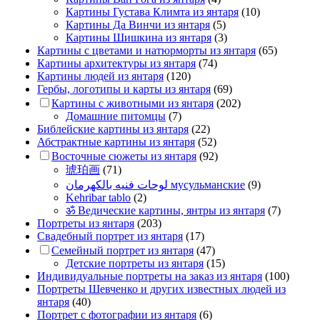
Картины Густава Климта из янтаря
(10)
Картины Да Винчи из янтаря
(5)
Картины Шишкина из янтаря
(3)
Картины с цветами и натюрморты из янтаря
(65)
Картины архитектуры из янтаря
(74)
Картины людей из янтаря
(120)
Гербы, логотипы и карты из янтаря
(69)
Картины с животными из янтаря
(202)
Домашние питомцы
(7)
Библейские картины из янтаря
(22)
Абстрактные картины из янтаря
(52)
Восточные сюжеты из янтаря
(92)
琥珀画
(71)
لوحات فنيه بالكهرمان мусульманские
(9)
Kehribar tablo
(2)
ॐ Ведические картины, янтры из янтаря
(7)
Портреты из янтаря
(203)
Свадебный портрет из янтаря
(17)
Семейный портрет из янтаря
(47)
Детские портреты из янтаря
(15)
Индивидуальные портреты на заказ из янтаря
(100)
Портреты Шевченко и других известных людей из
янтаря
(40)
Портрет c фотографии из янтаря
(6)