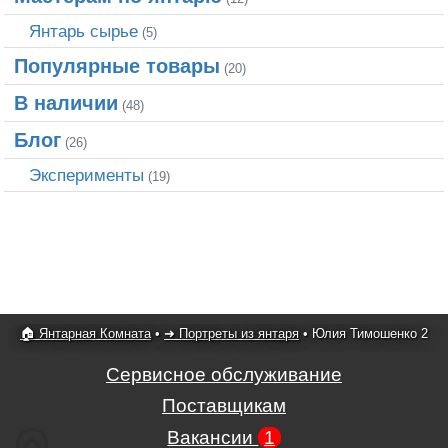
Янтарь сырье
(5)
Популярные товары
(20)
В наличии
(48)
Блог
(26)
Эксперименты
(19)
🏠 Янтарная Комната
•
➜ Портреты из янтаря
•
Юлия Тимошенко 2
Сервисное обслуживание
Поставщикам
Вакансии
1