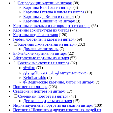
Репродукции картин из янтаря
(38)
Картины Ван Гога из янтаря
(4)
Картины Густава Климта из янтаря
(10)
Картины Да Винчи из янтаря
(5)
Картины Шишкина из янтаря
(3)
Картины с цветами и натюрморты из янтаря
(65)
Картины архитектуры из янтаря
(74)
Картины людей из янтаря
(120)
Гербы, логотипы и карты из янтаря
(69)
Картины с животными из янтаря
(202)
Домашние питомцы
(7)
Библейские картины из янтаря
(22)
Абстрактные картины из янтаря
(52)
Восточные сюжеты из янтаря
(92)
琥珀画
(71)
لوحات فنيه بالكهرمان мусульманские
(9)
Kehribar tablo
(2)
ॐ Ведические картины, янтры из янтаря
(7)
Портреты из янтаря
(203)
Свадебный портрет из янтаря
(17)
Семейный портрет из янтаря
(47)
Детские портреты из янтаря
(15)
Индивидуальные портреты на заказ из янтаря
(100)
Портреты Шевченко и других известных людей из