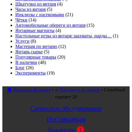
Шкатулки из янтаря
(4)
Часы из янтаря
(5)
Инклюзы с насекомыми
(21)
Чётки
(14)
Автомобильные обереги из янтаря
(15)
Янтарные магниты
(4)
Настольные игры из янтаря: шахматы, нарды…
(1)
Услуги
(8)
Мастерам по янтарю
(12)
Янтарь сырье
(5)
Популярные товары
(20)
В наличии
(48)
Блог
(26)
Эксперименты
(19)
🏠 Янтарная Комната
•
➜ Портреты из янтаря
•
Семейный
портрет 29
Сервисное обслуживание
Поставщикам
Вакансии
1