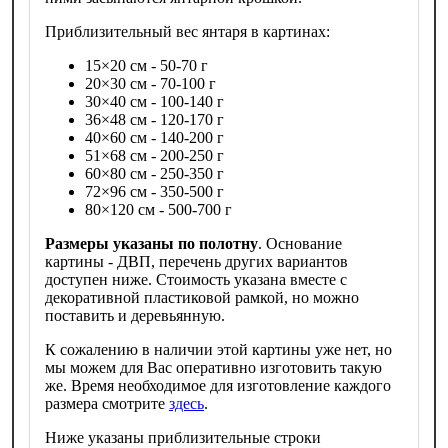
Приблизительный вес янтаря в картинах:
15×20 см - 50-70 г
20×30 см - 70-100 г
30×40 см - 100-140 г
36×48 см - 120-170 г
40×60 см - 140-200 г
51×68 см - 200-250 г
60×80 см - 250-350 г
72×96 см - 350-500 г
80×120 см - 500-700 г
Размеры указаны по полотну
. Основание
картины - ДВП, перечень других вариантов
доступен ниже. Стоимость указана вместе с
декоративной пластиковой рамкой, но можно
поставить и деревьянную.
К сожалению в наличии этой картины уже нет, но
мы можем для Вас оперативно изготовить такую
же. Время необходимое для изготовление каждого
размера смотрите
здесь
.
Ниже указаны приблизительные строки