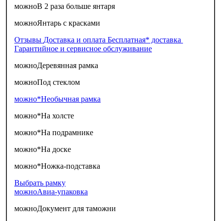
можно
В 2 раза больше янтаря
можно
Янтарь с красками
Отзывы
Доставка и оплата
Бесплатная* доставка
Гарантийное и сервисное обслуживание
можно
Деревянная рамка
можно
Под стеклом
можно*
Необычная рамка
можно*
На холсте
можно*
На подрамнике
можно*
На доске
можно*
Ножка-подставка
Выбрать рамку
можно
Авиа-упаковка
можно
Документ для таможни