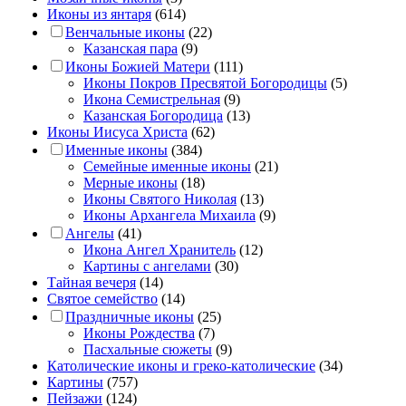
Иконы из янтаря
(614)
Венчальные иконы
(22)
Казанская пара
(9)
Иконы Божией Матери
(111)
Иконы Покров Пресвятой Богородицы
(5)
Икона Семистрельная
(9)
Казанская Богородица
(13)
Иконы Иисуса Христа
(62)
Именные иконы
(384)
Семейные именные иконы
(21)
Мерные иконы
(18)
Иконы Святого Николая
(13)
Иконы Архангела Михаила
(9)
Ангелы
(41)
Икона Ангел Хранитель
(12)
Картины с ангелами
(30)
Тайная вечеря
(14)
Святое семейство
(14)
Праздничные иконы
(25)
Иконы Рождества
(7)
Пасхальные сюжеты
(9)
Католические иконы и греко-католические
(34)
Картины
(757)
Пейзажи
(124)