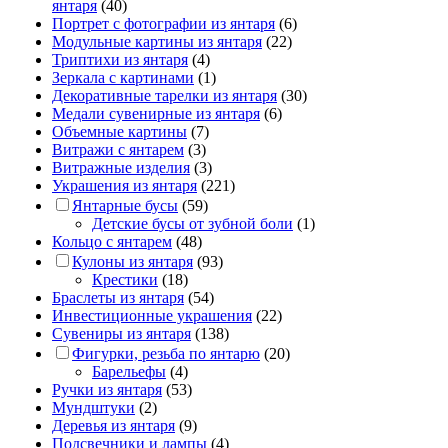
янтаря
(40)
Портрет c фотографии из янтаря
(6)
Модульные картины из янтаря
(22)
Триптихи из янтаря
(4)
Зеркала с картинами
(1)
Декоративные тарелки из янтаря
(30)
Медали сувенирные из янтаря
(6)
Объемные картины
(7)
Витражи с янтарем
(3)
Витражные изделия
(3)
Украшения из янтаря
(221)
Янтарные бусы
(59)
Детские бусы от зубной боли
(1)
Кольцо с янтарем
(48)
Кулоны из янтаря
(93)
Крестики
(18)
Браслеты из янтаря
(54)
Инвестиционные украшения
(22)
Сувениры из янтаря
(138)
Фигурки, резьба по янтарю
(20)
Барельефы
(4)
Ручки из янтаря
(53)
Мундштуки
(2)
Деревья из янтаря
(9)
Подсвечники и лампы
(4)