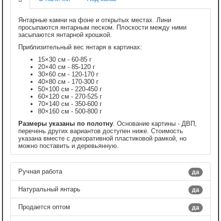
Янтарные камни на фоне и открытых местах. Лини
просыпаются янтарным песком. Плоскости между ними
засыпаются янтарной крошкой.
Приблизительный вес янтаря в картинах:
15×30 см - 60-85 г
20×40 см - 85-120 г
30×60 см - 120-170 г
40×80 см - 170-300 г
50×100 см - 220-450 г
60×120 см - 270-525 г
70×140 см - 350-600 г
80×160 см - 500-800 г
Размеры указаны по полотну
. Основание картины - ДВП,
перечень других вариантов доступен ниже. Стоимость
указана вместе с декоративной пластиковой рамкой, но
можно поставить и деревьянную.
Ручная работа
да
Натуральный янтарь
да
Продается оптом
да