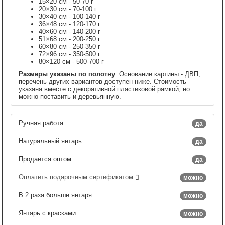
15×20 см - 50-70 г
20×30 см - 70-100 г
30×40 см - 100-140 г
36×48 см - 120-170 г
40×60 см - 140-200 г
51×68 см - 200-250 г
60×80 см - 250-350 г
72×96 см - 350-500 г
80×120 см - 500-700 г
Размеры указаны по полотну
. Основание картины - ДВП,
перечень других вариантов доступен ниже. Стоимость
указана вместе с декоративной пластиковой рамкой, но
можно поставить и деревьянную.
Ручная работа
да
Натуральный янтарь
да
Продается оптом
да
Оплатить подарочным сертификатом
можно
В 2 раза больше янтаря
можно
Янтарь с красками
можно