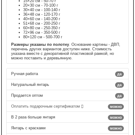
15×20 см - 50-70 г
20×30 см - 70-100 г
30×40 см - 100-140 г
36×48 см - 120-170 г
40×60 см - 140-200 г
51×68 см - 200-250 г
60×80 см - 250-350 г
72×96 см - 350-500 г
80×120 см - 500-700 г
Размеры указаны по полотну
. Основание картины - ДВП,
перечень других вариантов доступен ниже. Стоимость
указана вместе с декоративной пластиковой рамкой, но
можно поставить и деревьянную.
Ручная работа
да
Натуральный янтарь
да
Продается оптом
да
Оплатить подарочным сертификатом
можно
В 2 раза больше янтаря
можно
Янтарь с красками
можно