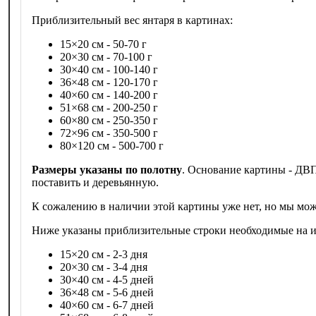
Приблизительный вес янтаря в картинах:
15×20 см - 50-70 г
20×30 см - 70-100 г
30×40 см - 100-140 г
36×48 см - 120-170 г
40×60 см - 140-200 г
51×68 см - 200-250 г
60×80 см - 250-350 г
72×96 см - 350-500 г
80×120 см - 500-700 г
Размеры указаны по полотну
. Основание картины - ДВП
поставить и деревьянную.
К сожалению в наличии этой картины уже нет, но мы мож
Ниже указаны приблизительные строки необходимые на из
15×20 см - 2-3 дня
20×30 см - 3-4 дня
30×40 см - 4-5 дней
36×48 см - 5-6 дней
40×60 см - 6-7 дней