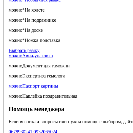
можно*
На холсте
можно*
На подрамнике
можно*
На доске
можно*
Ножка-подставка
Выбрать рамку
можно
Авиа-упаковка
можно
Документ для таможни
можно
Экспертиза гемолога
можно
Паспорт картины
можно
Наклейка поздравительная
Помощь менеджера
Если возникли вопросы или нужна помощь с выбором, дайте 
0678930241
0932065024