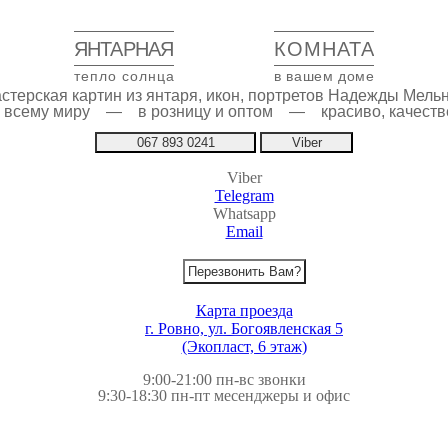
ЯНТАРНАЯ
КОМНАТА
тепло солнца
в вашем доме
стерская картин из янтаря, икон, портретов Надежды Мель
по всему миру — в розницу и оптом — красиво, качестве
067 893 0241
Viber
Viber
Telegram
Whatsapp
Email
Перезвонить Вам?
Карта проезда
г. Ровно, ул. Богоявленская 5
(Экопласт, 6 этаж)
9:00-21:00 пн-вс звонки
9:30-18:30 пн-пт месенджеры и офис