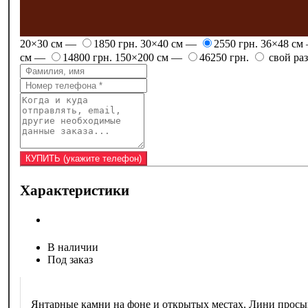
20×30 см —
1850 грн.
30×40 см —
2550 грн.
36×48 см
см —
14800 грн.
150×200 см —
46250 грн.
свой ра
Характеристики
В наличии
Под заказ
Янтарные камни на фоне и открытых местах. Лини просы