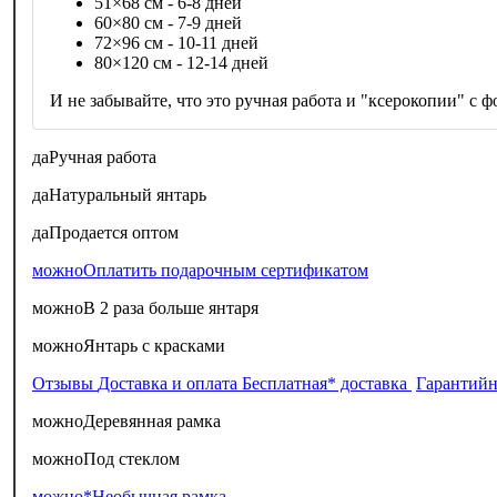
51×68 см - 6-8 дней
60×80 см - 7-9 дней
72×96 см - 10-11 дней
80×120 см - 12-14 дней
И не забывайте, что это ручная работа и "ксерокопии" с фо
да
Ручная работа
да
Натуральный янтарь
да
Продается оптом
можно
Оплатить подарочным сертификатом
можно
В 2 раза больше янтаря
можно
Янтарь с красками
Отзывы
Доставка и оплата
Бесплатная* доставка
Гарантийн
можно
Деревянная рамка
можно
Под стеклом
можно*
Необычная рамка