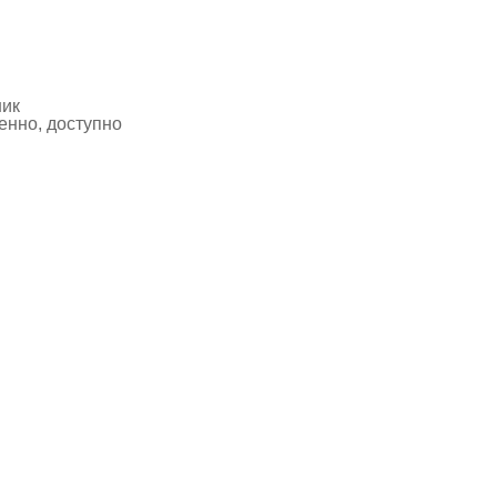
ник
нно, доступно