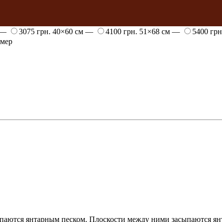
 —
3075 грн.
40×60 см —
4100 грн.
51×68 см —
5400 гр
змер
паются янтарным песком. Плоскости между ними засыпаются ян