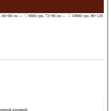
н.
60×80 см —
6800 грн.
72×96 см —
10800 грн.
80×120
тарной крошкой.