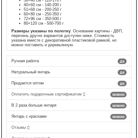
36×48 см - 120-170 г
40×60 см - 140-200 г
51×68 см - 200-250 г
60×80 см - 250-350 г
72×96 см - 350-500 г
80×120 см - 500-700 г
Размеры указаны по полотну
. Основание картины - ДВП,
перечень других вариантов доступен ниже. Стоимость
указана вместе с декоративной пластиковой рамкой, но
можно поставить и деревьянную.
Ручная работа
да
Натуральный янтарь
да
Продается оптом
да
Оплатить подарочным сертификатом
можно
В 2 раза больше янтаря
можно
Янтарь с красками
можно
Отзывы