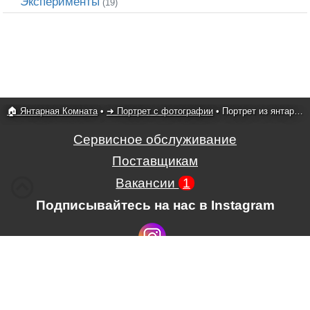
Эксперименты
(19)
🏠 Янтарная Комната
•
➜ Портрет c фотографии
•
Портрет из янтаря свадьба 06
Сервисное обслуживание
Поставщикам
Вакансии
1
Подписывайтесь на нас в Instagram
Условия использования сайта,
,
Положение об обработке и защите
персональных данных.
.
ЧП Картины из янтаря
,
ул.
Гагарина, 39
, г.
Ровно
,
33000
,
Украина
,
тел.
+380678930241
,
+380932065024
.