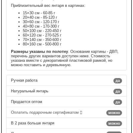
Приблизительный вес янтаря в картинах:
15×30 см - 60-85 г
20×40 см - 85-120 г
30×60 см - 120-170 г
40×80 см - 170-300 г
50×100 см - 220-450 г
60×120 см - 270-525 г
70×140 см - 350-600 г
80×160 см - 500-800 г
Размеры указаны по полотну
. Основание картины - ДВП,
перечень других вариантов доступен ниже. Стоимость
указана вместе с декоративной пластиковой рамкой, но
можно поставить и деревьянную.
Ручная работа
да
Натуральный янтарь
да
Продается оптом
да
Оплатить подарочным сертификатом
можно
В 2 раза больше янтаря
можно