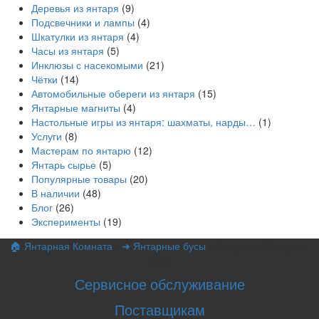
Деревья из янтаря
(9)
Подсвечники и лампы
(4)
Шкатулки из янтаря
(4)
Часы из янтаря
(5)
Инклюзы с насекомыми
(21)
Чётки
(14)
Автомобильные обереги из янтаря
(15)
Янтарные магниты
(4)
Настольные игры из янтаря: шахматы, нарды…
(1)
Услуги
(8)
Мастерам по янтарю
(12)
Янтарь сырье
(5)
Популярные товары
(20)
В наличии
(48)
Блог
(26)
Эксперименты
(19)
🏠 Янтарная Комната
•
➜ Янтарные бусы
•
Ожерелье Искорка -
1299
Сервисное обслуживание
Поставщикам