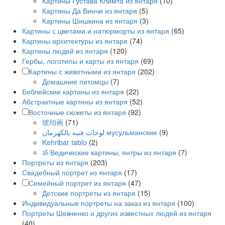
Картины Густава Климта из янтаря
(10)
Картины Да Винчи из янтаря
(5)
Картины Шишкина из янтаря
(3)
Картины с цветами и натюрморты из янтаря
(65)
Картины архитектуры из янтаря
(74)
Картины людей из янтаря
(120)
Гербы, логотипы и карты из янтаря
(69)
Картины с животными из янтаря
(202)
Домашние питомцы
(7)
Библейские картины из янтаря
(22)
Абстрактные картины из янтаря
(52)
Восточные сюжеты из янтаря
(92)
琥珀画
(71)
لوحات فنيه بالكهرمان мусульманские
(9)
Kehribar tablo
(2)
ॐ Ведические картины, янтры из янтаря
(7)
Портреты из янтаря
(203)
Свадебный портрет из янтаря
(17)
Семейный портрет из янтаря
(47)
Детские портреты из янтаря
(15)
Индивидуальные портреты на заказ из янтаря
(100)
Портреты Шевченко и других известных людей из янтаря
(40)