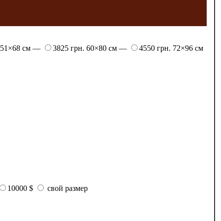
51×68 см —
3825 грн.
60×80 см —
4550 грн.
72×96 см
10000 $
свой размер