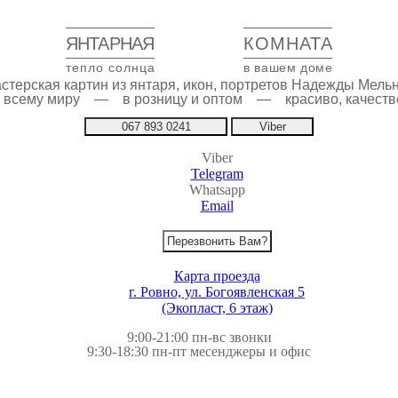
ЯНТАРНАЯ
КОМНАТА
тепло солнца
в вашем доме
стерская картин из янтаря, икон, портретов Надежды Мель
по всему миру — в розницу и оптом — красиво, качестве
067 893 0241
Viber
Viber
Telegram
Whatsapp
Email
Перезвонить Вам?
Карта проезда
г. Ровно, ул. Богоявленская 5
(Экопласт, 6 этаж)
9:00-21:00 пн-вс звонки
9:30-18:30 пн-пт месенджеры и офис