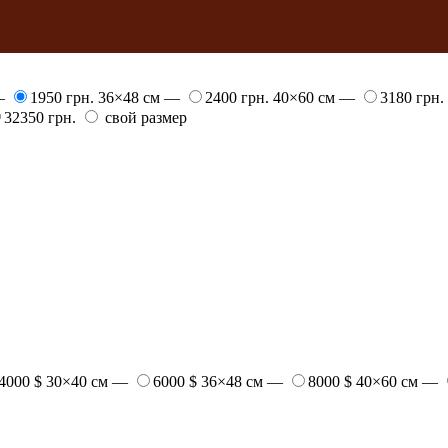
 —
1950 грн.
36×48 см —
2400 грн.
40×60 см —
3180 грн.
32350 грн.
свой размер
4000 $
30×40 см —
6000 $
36×48 см —
8000 $
40×60 см —