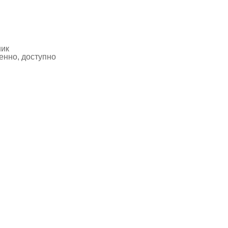
ник
нно, доступно