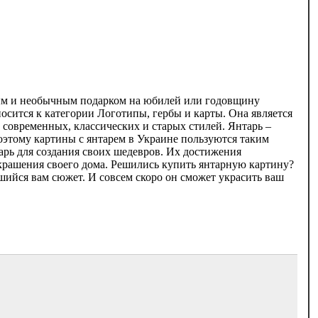
ным и необычным подарком на юбилей или годовщину
осится к категории Логотипы, гербы и карты. Она является
современных, классических и старых стилей. Янтарь –
Поэтому картины с янтарем в Украине пользуются таким
арь для создания своих шедевров. Их достижения
украшения своего дома. Решились купить янтарную картину?
шийся вам сюжет. И совсем скоро он сможет украсить ваш