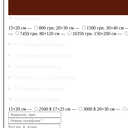
Обычные
15×20 см —
800 грн.
20×30 см —
1500 грн.
30×40 см
—
7450 грн.
80×120 см —
10350 грн.
150×200 см —
С двойным янтарем
Улучшенные картины
Авторский подход
Копия 1 в 1 как на фото
Объемные картины
Янтарная мозаика
15×20 см —
2500 $
17×25 см —
3000 $
20×30 см —