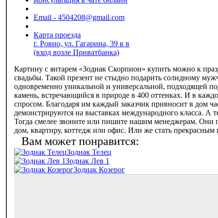
Email - 4504208@gmail.com
Карта проезда
г. Ровно, ул. Гагарина, 39 в в
(вход возле Приватбанка)
Картину с янтарем «‎Зодиак Скорпион» купить можно к пр
свадьбы. Такой презент не стыдно подарить солидному мужч
одновременно уникальной и универсальной, подходящей под
камень, встречающийся в природе в 400 оттенках. И в каждо
спросом. Благодаря им каждый заказчик привносит в дом ч
демонстрируются на выставках международного класса. А т
Тогда смелее звоните или пишите нашим менеджерам. Они п
дом, квартиру, коттедж или офис. Или же стать прекрасным 
Зодиак Телец
Зодиак Лев 1
Зодиак Козерог