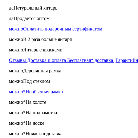
да
Натуральный янтарь
да
Продается оптом
можно
Оплатить подарочным сертификатом
можно
В 2 раза больше янтаря
можно
Янтарь с красками
Отзывы
Доставка и оплата
Бесплатная* доставка
Гарантийн
можно
Деревянная рамка
можно
Под стеклом
можно*
Необычная рамка
можно*
На холсте
можно*
На подрамнике
можно*
На доске
можно*
Ножка-подставка