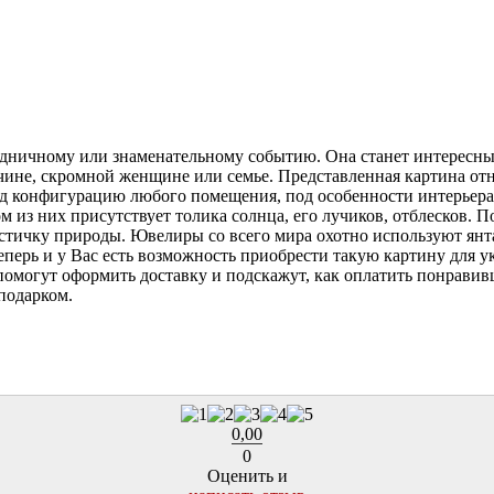
аздничному или знаменательному событию. Она станет интерес
ине, скромной женщине или семье. Представленная картина отн
 конфигурацию любого помещения, под особенности интерьера 
м из них присутствует толика солнца, его лучиков, отблесков. 
астичку природы. Ювелиры со всего мира охотно используют янт
еперь и у Вас есть возможность приобрести такую картину для 
омогут оформить доставку и подскажут, как оплатить понравив
подарком.
0,00
0
Оценить и