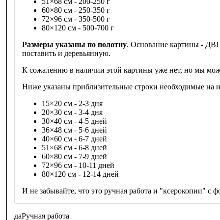
51×68 см - 200-250 г
60×80 см - 250-350 г
72×96 см - 350-500 г
80×120 см - 500-700 г
Размеры указаны по полотну
. Основание картины - ДВП
поставить и деревьянную.
К сожалению в наличии этой картины уже нет, но мы мож
Ниже указаны приблизительные строки необходимые на из
15×20 см - 2-3 дня
20×30 см - 3-4 дня
30×40 см - 4-5 дней
36×48 см - 5-6 дней
40×60 см - 6-7 дней
51×68 см - 6-8 дней
60×80 см - 7-9 дней
72×96 см - 10-11 дней
80×120 см - 12-14 дней
И не забывайте, что это ручная работа и "ксерокопии" с фо
да
Ручная работа