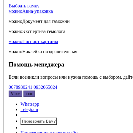
Выбрать рамку
можно
Авиа-упаковка
можно
Документ для таможни
можно
Экспертиза гемолога
можно
Паспорт картины
можно
Наклейка поздравительная
Помощь менеджера
Если возникли вопросы или нужна помощь с выбором, дайте 
0678930241
0932065024
Viber
інші
Whatsapp
Telegram
Перезвонить Вам?
Консультация в чате онлайн