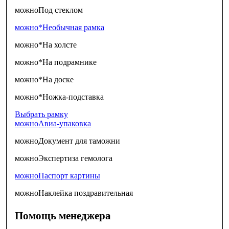
можно
Под стеклом
можно*
Необычная рамка
можно*
На холсте
можно*
На подрамнике
можно*
На доске
можно*
Ножка-подставка
Выбрать рамку
можно
Авиа-упаковка
можно
Документ для таможни
можно
Экспертиза гемолога
можно
Паспорт картины
можно
Наклейка поздравительная
Помощь менеджера