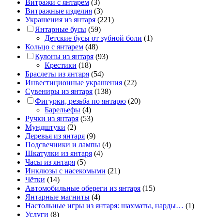
Витражи с янтарем
(3)
Витражные изделия
(3)
Украшения из янтаря
(221)
Янтарные бусы
(59)
Детские бусы от зубной боли
(1)
Кольцо с янтарем
(48)
Кулоны из янтаря
(93)
Крестики
(18)
Браслеты из янтаря
(54)
Инвестиционные украшения
(22)
Сувениры из янтаря
(138)
Фигурки, резьба по янтарю
(20)
Барельефы
(4)
Ручки из янтаря
(53)
Мундштуки
(2)
Деревья из янтаря
(9)
Подсвечники и лампы
(4)
Шкатулки из янтаря
(4)
Часы из янтаря
(5)
Инклюзы с насекомыми
(21)
Чётки
(14)
Автомобильные обереги из янтаря
(15)
Янтарные магниты
(4)
Настольные игры из янтаря: шахматы, нарды…
(1)
Услуги
(8)