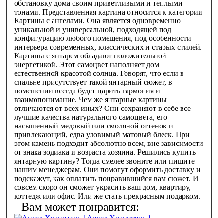
обстановку дома своим приветливыми и теплыми
тонами. Представленная картина относится к категории
Картины с ангелами. Она является одновременно
уникальной и универсальной, подходящей под
конфигурацию любого помещения, под особенности
интерьера современных, классических и старых стилей.
Картины с янтарем обладают положительной
энергетикой. Этот самоцвет наполняет дом
естественной красотой солнца. Говорят, что если в
спальне присутствует такой янтарный сюжет, в
помещении всегда будет царить гармония и
взаимопонимание. Чем же янтарные картины
отличаются от всех иных? Они сохраняют в себе все
лучшие качества натурального самоцвета, его
насыщенный медовый или смоляной оттенок и
привлекающий, едва уловимый матовый блеск. При
этом камень подходит абсолютно всем, вне зависимости
от знака зодиака и возраста хозяина. Решились купить
янтарную картину? Тогда смелее звоните или пишите
нашим менеджерам. Они помогут оформить доставку и
подскажут, как оплатить понравившийся вам сюжет. И
совсем скоро он сможет украсить ваш дом, квартиру,
коттедж или офис. Или же стать прекрасным подарком.
Ангел Хранитель 1