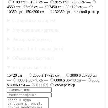
3180 грн.
51×68 см —
3825 грн.
60×80 см —
4550 грн.
72×96 см —
7450 грн.
80×120 см —
10350 грн.
150×200 см —
32350 грн.
свой размер
С двойным янтарем
Улучшенные картины
Авторский подход
Копия 1 в 1 как на фото
Объемные картины
Янтарная мозаика
15×20 см —
2500 $
17×25 см —
3000 $
20×30 см
—
4000 $
30×40 см —
6000 $
36×48 см —
8000
$
40×60 см —
10000 $
свой размер