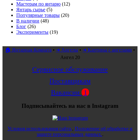
Мастерам по янтарю
(12)
Янтарь сырье
(5)
Популярные товары
(20)
В наличии
(48)
Блог
(26)
Эксперименты
(19)
🏠 Янтарная Комната
•
➜ Ангелы
•
➜ Картины с ангелами
•
Ангел 20
Сервисное обслуживание
Поставщикам
Вакансии
1
Подписывайтесь на нас в Instagram
Условия использования сайта,
,
Положение об обработке и
защите персональных данных.
.