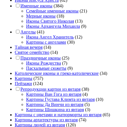
Иконы Иисуса Христа
(62)
Именные иконы
(384)
Семейные именные иконы
(21)
Мерные иконы
(18)
Иконы Святого Николая
(13)
Иконы Архангела Михаила
(9)
Ангелы
(41)
Икона Ангел Хранитель
(12)
Картины с ангелами
(30)
Тайная вечеря
(14)
Святое семейство
(14)
Праздничные иконы
(25)
Иконы Рождества
(7)
Пасхальные сюжеты
(9)
Католические иконы и греко-католические
(34)
Картины
(757)
Пейзажи
(124)
Репродукции картин из янтаря
(38)
Картины Ван Гога из янтаря
(4)
Картины Густава Климта из янтаря
(10)
Картины Да Винчи из янтаря
(5)
Картины Шишкина из янтаря
(3)
Картины с цветами и натюрморты из янтаря
(65)
Картины архитектуры из янтаря
(74)
Картины людей из янтаря
(120)