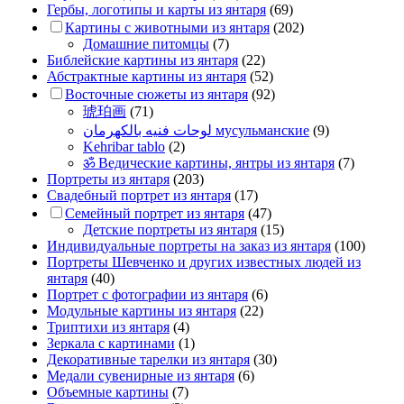
Гербы, логотипы и карты из янтаря
(69)
Картины с животными из янтаря
(202)
Домашние питомцы
(7)
Библейские картины из янтаря
(22)
Абстрактные картины из янтаря
(52)
Восточные сюжеты из янтаря
(92)
琥珀画
(71)
لوحات فنيه بالكهرمان мусульманские
(9)
Kehribar tablo
(2)
ॐ Ведические картины, янтры из янтаря
(7)
Портреты из янтаря
(203)
Свадебный портрет из янтаря
(17)
Семейный портрет из янтаря
(47)
Детские портреты из янтаря
(15)
Индивидуальные портреты на заказ из янтаря
(100)
Портреты Шевченко и других известных людей из
янтаря
(40)
Портрет c фотографии из янтаря
(6)
Модульные картины из янтаря
(22)
Триптихи из янтаря
(4)
Зеркала с картинами
(1)
Декоративные тарелки из янтаря
(30)
Медали сувенирные из янтаря
(6)
Объемные картины
(7)