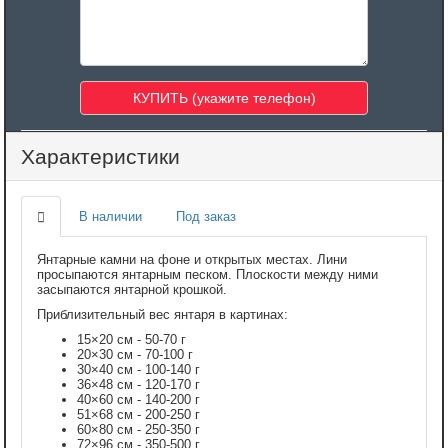
Характеристики
В наличии
Под заказ
Янтарные камни на фоне и открытых местах. Лини
просыпаются янтарным песком. Плоскости между ними
засыпаются янтарной крошкой.
Приблизительный вес янтаря в картинах:
15×20 см - 50-70 г
20×30 см - 70-100 г
30×40 см - 100-140 г
36×48 см - 120-170 г
40×60 см - 140-200 г
51×68 см - 200-250 г
60×80 см - 250-350 г
72×96 см - 350-500 г