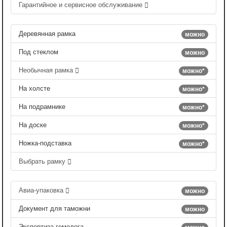
Гарантийное и сервисное обслуживание
Деревянная рамка
можно
Под стеклом
можно
Необычная рамка
можно*
На холсте
можно*
На подрамнике
можно*
На доске
можно*
Ножка-подставка
можно*
Выбрать рамку
Авиа-упаковка
можно
Документ для таможни
можно
Экспертиза гемолога