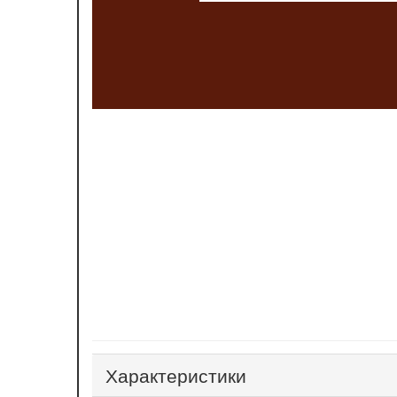
2
Стоимость 18 000 грн./м
.
Мы посчитаем цену необходимого Вам
размера. Только дайте нам знать об этом 
телефону или оставьте заявку и мы Вам
перезвоним.
Характеристики