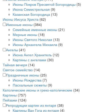
Иконы Покров Пресвятой Богородицы
(5)
Икона Семистрельная
(9)
Казанская Богородица
(13)
Иконы Иисуса Христа
(62)
Именные иконы
(384)
Семейные именные иконы
(21)
Мерные иконы
(18)
Иконы Святого Николая
(13)
Иконы Архангела Михаила
(9)
Ангелы
(41)
Икона Ангел Хранитель
(12)
Картины с ангелами
(30)
Тайная вечеря
(14)
Святое семейство
(14)
Праздничные иконы
(25)
Иконы Рождества
(7)
Пасхальные сюжеты
(9)
Католические иконы и греко-католические
(34)
Картины
(757)
Пейзажи
(124)
Репродукции картин из янтаря
(38)
Картины Ван Гога из янтаря
(4)