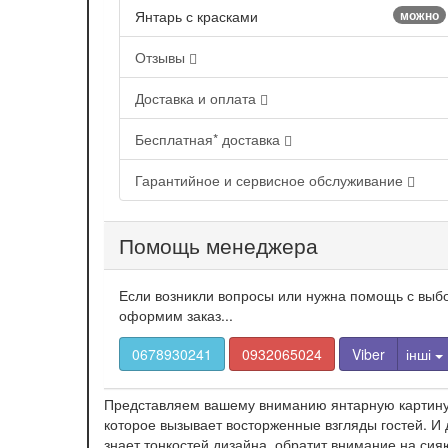
Янтарь с красками
можно
Отзывы
Доставка и оплата
Бесплатная* доставка
Гарантийное и сервисное обслуживание
Помощь менеджера
Если возникли вопросы или нужна помощь с выбо
оформим заказ...
0678930241
0932065024
Viber
інші
Представляем вашему вниманию янтарную картину «
которое вызывает восторженные взгляды гостей. И д
знает тонкостей дизайна, обратит внимание на си