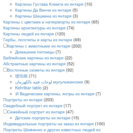
Картины Густава Климта из янтаря
(10)
Картины Да Винчи из янтаря
(5)
Картины Шишкина из янтаря
(3)
Картины с цветами и натюрморты из янтаря
(65)
Картины архитектуры из янтаря
(74)
Картины людей из янтаря
(120)
Гербы, логотипы и карты из янтаря
(69)
Картины с животными из янтаря
(202)
Домашние питомцы
(7)
Библейские картины из янтаря
(22)
Абстрактные картины из янтаря
(52)
Восточные сюжеты из янтаря
(92)
琥珀画
(71)
لوحات فنيه بالكهرمان мусульманские
(9)
Kehribar tablo
(2)
ॐ Ведические картины, янтры из янтаря
(7)
Портреты из янтаря
(203)
Свадебный портрет из янтаря
(17)
Семейный портрет из янтаря
(47)
Детские портреты из янтаря
(15)
Индивидуальные портреты на заказ из янтаря
(100)
Портреты Шевченко и других известных людей из