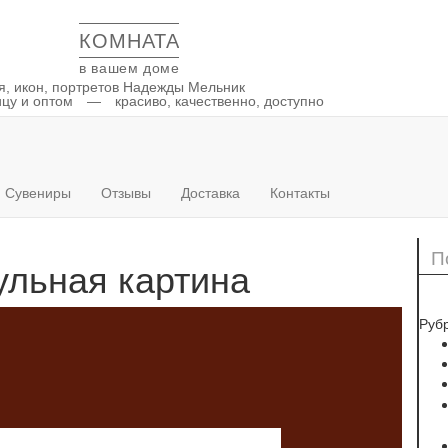
КОМНАТА
в вашем доме
ря, икон, портретов Надежды Мельник
цу и оптом — красиво, качественно, доступно
Сувениры
Отзывы
Доставка
Контакты
ульная картина
Руб