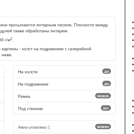
Лини просыпаются янтарным песком. Плоскости между
дулей также обработаны янтарем.
2
0 г/м
.
картины - холст на подрамнике с галерейной
 ниже.
На холсте
да
На подрамнике
да
Рамка
можно
Под стеклом
нет
Авиа-упаковка
можно