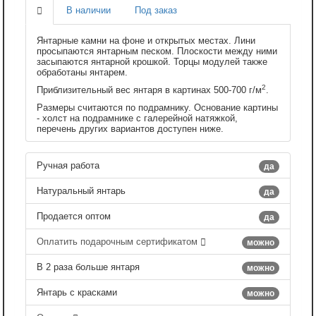
В наличии
Под заказ
Янтарные камни на фоне и открытых местах. Лини
просыпаются янтарным песком. Плоскости между ними
засыпаются янтарной крошкой. Торцы модулей также
обработаны янтарем.
2
Приблизительный вес янтаря в картинах 500-700 г/м
.
Размеры считаются по подрамнику. Основание картины
- холст на подрамнике с галерейной натяжкой,
перечень других вариантов доступен ниже.
Ручная работа
да
Натуральный янтарь
да
Продается оптом
да
Оплатить подарочным сертификатом
можно
В 2 раза больше янтаря
можно
Янтарь с красками
можно