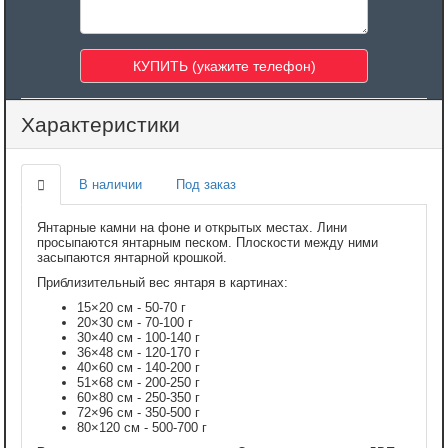
Характеристики
В наличии
Под заказ
Янтарные камни на фоне и открытых местах. Лини
просыпаются янтарным песком. Плоскости между ними
засыпаются янтарной крошкой.
Приблизительный вес янтаря в картинах:
15×20 см - 50-70 г
20×30 см - 70-100 г
30×40 см - 100-140 г
36×48 см - 120-170 г
40×60 см - 140-200 г
51×68 см - 200-250 г
60×80 см - 250-350 г
72×96 см - 350-500 г
80×120 см - 500-700 г