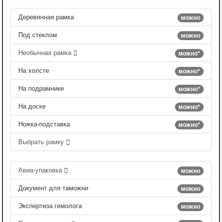
Деревянная рамка
можно
Под стеклом
можно
Необычная рамка
можно*
На холсте
можно*
На подрамнике
можно*
На доске
можно*
Ножка-подставка
можно*
Выбрать рамку
Авиа-упаковка
можно
Документ для таможни
можно
Экспертиза гемолога
можно