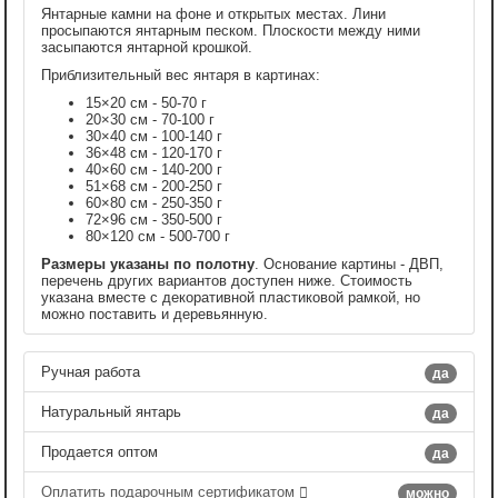
Янтарные камни на фоне и открытых местах. Лини
просыпаются янтарным песком. Плоскости между ними
засыпаются янтарной крошкой.
Приблизительный вес янтаря в картинах:
15×20 см - 50-70 г
20×30 см - 70-100 г
30×40 см - 100-140 г
36×48 см - 120-170 г
40×60 см - 140-200 г
51×68 см - 200-250 г
60×80 см - 250-350 г
72×96 см - 350-500 г
80×120 см - 500-700 г
Размеры указаны по полотну
. Основание картины - ДВП,
перечень других вариантов доступен ниже. Стоимость
указана вместе с декоративной пластиковой рамкой, но
можно поставить и деревьянную.
Ручная работа
да
Натуральный янтарь
да
Продается оптом
да
Оплатить подарочным сертификатом
можно