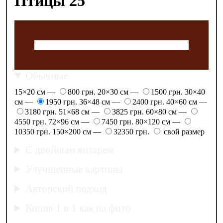
Птицы 25
Обычные
15×20 см —
800 грн.
20×30 см —
1500 грн.
30×40
см —
1950 грн.
36×48 см —
2400 грн.
40×60 см —
3180 грн.
51×68 см —
3825 грн.
60×80 см —
4550 грн.
72×96 см —
7450 грн.
80×120 см —
10350 грн.
150×200 см —
32350 грн.
свой размер
С двойным янтарем
Улучшенные картины
Авторский подход
Копия 1 в 1 как на фото