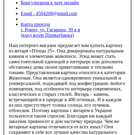
Консультация в чате онлайн
Email - 4504208@gmail.com
Карта проезда
г. Ровно, ул. Гагарина, 39 в в
(вход возле Приватбанка)
Наш интернет-магазин предлагает вам купить картину
из янтаря «‎Птицы 25». Она декорирована натуральным
камнем и элементами живописи. Этюд может стать
самостоятельной единицей в интерьере или дополнить
обстановку дома своим приветливыми и теплыми
тонами. Представленная картина относится к категории
Животные. Она является одновременно уникальной и
универсальной, подходящей под конфигурацию любого
помещения, под особенности интерьера современных,
классических и старых стилей. Янтарь – камень,
встречающийся в природе в 400 оттенках. И в каждом
из них присутствует толика солнца, его лучиков,
отблесков. Поэтому картины с янтарем в Украине
пользуются таким спросом. Благодаря им каждый
заказчик привносит в дом частичку природы. Чем же
янтарные картины отличаются от всех иных? Они
сохраняют в себе все лучшие качества натурального