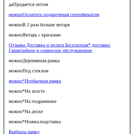
да
Продается оптом
можно
Оплатить подарочным сертификатом
можно
В 2 раза больше янтаря
можно
Янтарь с красками
Отзывы
Доставка и оплата
Бесплатная* доставка
Гарантийное и сервисное обслуживание
можно
Деревянная рамка
можно
Под стеклом
можно*
Необычная рамка
можно*
На холсте
можно*
На подрамнике
можно*
На доске
можно*
Ножка-подставка
Выбрать рамку