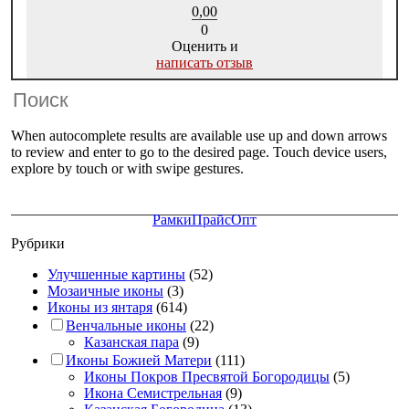
0,00
0
Оценить и
написать отзыв
When autocomplete results are available use up and down arrows
to review and enter to go to the desired page. Touch device users,
explore by touch or with swipe gestures.
Рамки
Прайс
Опт
Рубрики
Улучшенные картины
(52)
Мозаичные иконы
(3)
Иконы из янтаря
(614)
Венчальные иконы
(22)
Казанская пара
(9)
Иконы Божией Матери
(111)
Иконы Покров Пресвятой Богородицы
(5)
Икона Семистрельная
(9)