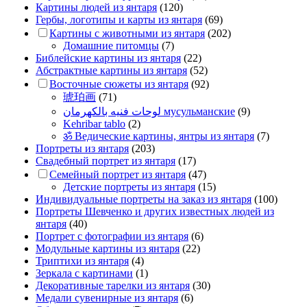
Картины людей из янтаря
(120)
Гербы, логотипы и карты из янтаря
(69)
Картины с животными из янтаря
(202)
Домашние питомцы
(7)
Библейские картины из янтаря
(22)
Абстрактные картины из янтаря
(52)
Восточные сюжеты из янтаря
(92)
琥珀画
(71)
لوحات فنيه بالكهرمان мусульманские
(9)
Kehribar tablo
(2)
ॐ Ведические картины, янтры из янтаря
(7)
Портреты из янтаря
(203)
Свадебный портрет из янтаря
(17)
Семейный портрет из янтаря
(47)
Детские портреты из янтаря
(15)
Индивидуальные портреты на заказ из янтаря
(100)
Портреты Шевченко и других известных людей из
янтаря
(40)
Портрет c фотографии из янтаря
(6)
Модульные картины из янтаря
(22)
Триптихи из янтаря
(4)
Зеркала с картинами
(1)
Декоративные тарелки из янтаря
(30)
Медали сувенирные из янтаря
(6)