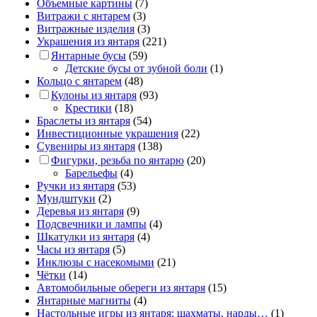
Объемные картины
(7)
Витражи с янтарем
(3)
Витражные изделия
(3)
Украшения из янтаря
(221)
Янтарные бусы
(59)
Детские бусы от зубной боли
(1)
Кольцо с янтарем
(48)
Кулоны из янтаря
(93)
Крестики
(18)
Браслеты из янтаря
(54)
Инвестиционные украшения
(22)
Сувениры из янтаря
(138)
Фигурки, резьба по янтарю
(20)
Барельефы
(4)
Ручки из янтаря
(53)
Мундштуки
(2)
Деревья из янтаря
(9)
Подсвечники и лампы
(4)
Шкатулки из янтаря
(4)
Часы из янтаря
(5)
Инклюзы с насекомыми
(21)
Чётки
(14)
Автомобильные обереги из янтаря
(15)
Янтарные магниты
(4)
Настольные игры из янтаря: шахматы, нарды…
(1)