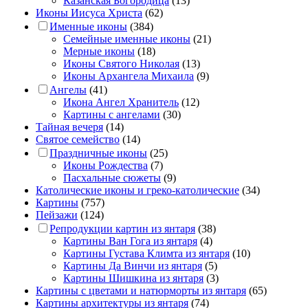
Казанская Богородица
(13)
Иконы Иисуса Христа
(62)
Именные иконы
(384)
Семейные именные иконы
(21)
Мерные иконы
(18)
Иконы Святого Николая
(13)
Иконы Архангела Михаила
(9)
Ангелы
(41)
Икона Ангел Хранитель
(12)
Картины с ангелами
(30)
Тайная вечеря
(14)
Святое семейство
(14)
Праздничные иконы
(25)
Иконы Рождества
(7)
Пасхальные сюжеты
(9)
Католические иконы и греко-католические
(34)
Картины
(757)
Пейзажи
(124)
Репродукции картин из янтаря
(38)
Картины Ван Гога из янтаря
(4)
Картины Густава Климта из янтаря
(10)
Картины Да Винчи из янтаря
(5)
Картины Шишкина из янтаря
(3)
Картины с цветами и натюрморты из янтаря
(65)
Картины архитектуры из янтаря
(74)