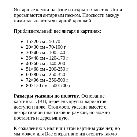
Янтарные камни на фоне и открытых местах. Лини
просыпаются янтарным песком. Плоскости между
ними засыпаются янтарной крошкой.
Приблизительный вес янтаря в картинах:
15×20 см - 50-70 г
20×30 см - 70-100 г
30×40 см - 100-140 г
36×48 см - 120-170 г
40×60 см - 140-200 г
51×68 см - 200-250 г
60×80 см - 250-350 г
72×96 см - 350-500 г
80×120 см - 500-700 г
Размеры указаны по полотну
. Основание
картины - ДВП, перечень других вариантов
доступен ниже. Стоимость указана вместе с
декоративной пластиковой рамкой, но можно
поставить и деревьянную.
К сожалению в наличии этой картины уже нет, но
мы можем для Вас оперативно изготовить такую