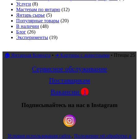
Услуги
(8)
Мастерам по янтарю
(12)
Янтарь сырье
(5)
Популярные товары
(20)
В наличии
(48)
Блог
(26)
Эксперименты
(19)
🏠 Янтарная Комната
•
➜ Картины с животными
•
Птицы 25
Сервисное обслуживание
Поставщикам
Вакансии
1
Подписывайтесь на нас в Instagram
Условия использования сайта,
,
Положение об обработке и