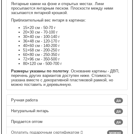
Янтарные камни на фоне и открытых местах. Лини
просыпаются янтарным песком. Плоскости между ними
засыпаются янтарной крошкой.
Приблизительный вес янтаря в картинах:
15×20 см - 50-70 г
20×30 см - 70-100 г
30×40 см - 100-140 г
36×48 см - 120-170 г
40×60 см - 140-200 г
51×68 см - 200-250 г
60×80 см - 250-350 г
72×96 см - 350-500 г
80×120 см - 500-700 г
Размеры указаны по полотну
. Основание картины - ДВП,
перечень других вариантов доступен ниже. Стоимость
указана вместе с декоративной пластиковой рамкой, но
можно поставить и деревьянную.
Ручная работа
да
Натуральный янтарь
да
Продается оптом
да
Оплатить подарочным сертификатом
можно