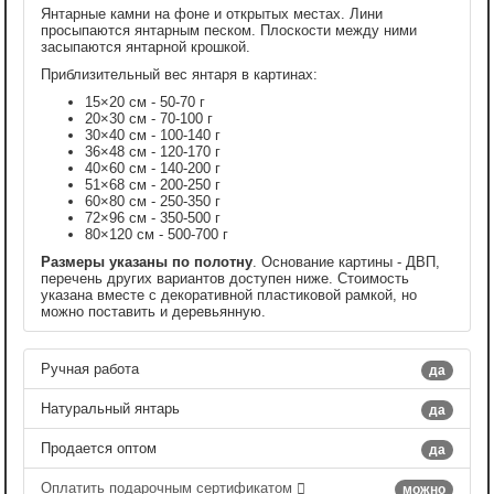
Янтарные камни на фоне и открытых местах. Лини
просыпаются янтарным песком. Плоскости между ними
засыпаются янтарной крошкой.
Приблизительный вес янтаря в картинах:
15×20 см - 50-70 г
20×30 см - 70-100 г
30×40 см - 100-140 г
36×48 см - 120-170 г
40×60 см - 140-200 г
51×68 см - 200-250 г
60×80 см - 250-350 г
72×96 см - 350-500 г
80×120 см - 500-700 г
Размеры указаны по полотну
. Основание картины - ДВП,
перечень других вариантов доступен ниже. Стоимость
указана вместе с декоративной пластиковой рамкой, но
можно поставить и деревьянную.
Ручная работа
да
Натуральный янтарь
да
Продается оптом
да
Оплатить подарочным сертификатом
можно