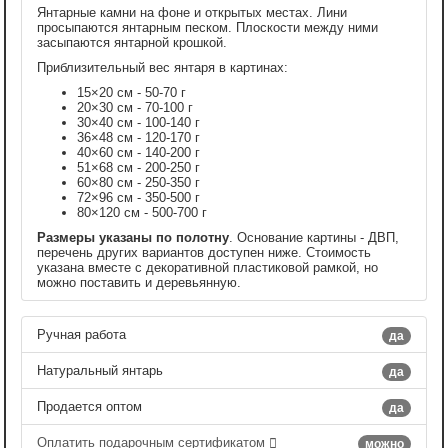
Янтарные камни на фоне и открытых местах. Лини
просыпаются янтарным песком. Плоскости между ними
засыпаются янтарной крошкой.
Приблизительный вес янтаря в картинах:
15×20 см - 50-70 г
20×30 см - 70-100 г
30×40 см - 100-140 г
36×48 см - 120-170 г
40×60 см - 140-200 г
51×68 см - 200-250 г
60×80 см - 250-350 г
72×96 см - 350-500 г
80×120 см - 500-700 г
Размеры указаны по полотну
. Основание картины - ДВП,
перечень других вариантов доступен ниже. Стоимость
указана вместе с декоративной пластиковой рамкой, но
можно поставить и деревьянную.
Ручная работа
да
Натуральный янтарь
да
Продается оптом
да
Оплатить подарочным сертификатом
можно