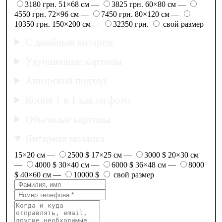
3180 грн.
51×68 см —
3825 грн.
60×80 см —
4550 грн.
72×96 см —
7450 грн.
80×120 см —
10350 грн.
150×200 см —
32350 грн.
свой размер
С двойным янтарем
Улучшенные картины
Авторский подход
Копия 1 в 1 как на фото
Объемные картины
Янтарная мозаика
15×20 см —
2500 $
17×25 см —
3000 $
20×30 см
—
4000 $
30×40 см —
6000 $
36×48 см —
8000
$
40×60 см —
10000 $
свой размер