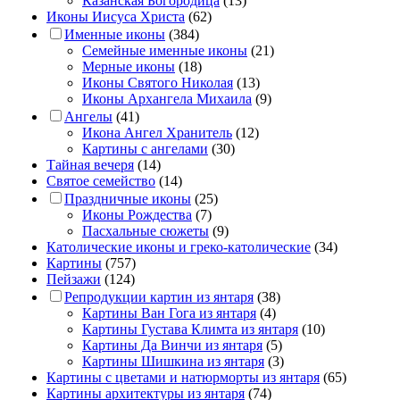
Казанская Богородица
(13)
Иконы Иисуса Христа
(62)
Именные иконы
(384)
Семейные именные иконы
(21)
Мерные иконы
(18)
Иконы Святого Николая
(13)
Иконы Архангела Михаила
(9)
Ангелы
(41)
Икона Ангел Хранитель
(12)
Картины с ангелами
(30)
Тайная вечеря
(14)
Святое семейство
(14)
Праздничные иконы
(25)
Иконы Рождества
(7)
Пасхальные сюжеты
(9)
Католические иконы и греко-католические
(34)
Картины
(757)
Пейзажи
(124)
Репродукции картин из янтаря
(38)
Картины Ван Гога из янтаря
(4)
Картины Густава Климта из янтаря
(10)
Картины Да Винчи из янтаря
(5)
Картины Шишкина из янтаря
(3)
Картины с цветами и натюрморты из янтаря
(65)
Картины архитектуры из янтаря
(74)