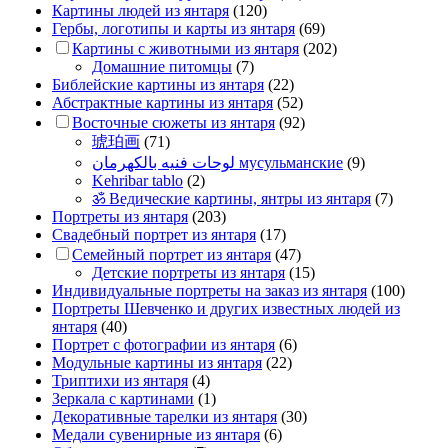
Картины людей из янтаря
(120)
Гербы, логотипы и карты из янтаря
(69)
Картины с животными из янтаря
(202)
Домашние питомцы
(7)
Библейские картины из янтаря
(22)
Абстрактные картины из янтаря
(52)
Восточные сюжеты из янтаря
(92)
琥珀画
(71)
لوحات فنيه بالكهرمان мусульманские
(9)
Kehribar tablo
(2)
ॐ Ведические картины, янтры из янтаря
(7)
Портреты из янтаря
(203)
Свадебный портрет из янтаря
(17)
Семейный портрет из янтаря
(47)
Детские портреты из янтаря
(15)
Индивидуальные портреты на заказ из янтаря
(100)
Портреты Шевченко и других известных людей из
янтаря
(40)
Портрет c фотографии из янтаря
(6)
Модульные картины из янтаря
(22)
Триптихи из янтаря
(4)
Зеркала с картинами
(1)
Декоративные тарелки из янтаря
(30)
Медали сувенирные из янтаря
(6)