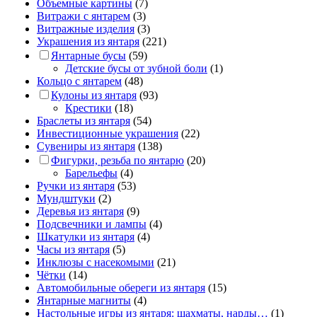
Объемные картины
(7)
Витражи с янтарем
(3)
Витражные изделия
(3)
Украшения из янтаря
(221)
Янтарные бусы
(59)
Детские бусы от зубной боли
(1)
Кольцо с янтарем
(48)
Кулоны из янтаря
(93)
Крестики
(18)
Браслеты из янтаря
(54)
Инвестиционные украшения
(22)
Сувениры из янтаря
(138)
Фигурки, резьба по янтарю
(20)
Барельефы
(4)
Ручки из янтаря
(53)
Мундштуки
(2)
Деревья из янтаря
(9)
Подсвечники и лампы
(4)
Шкатулки из янтаря
(4)
Часы из янтаря
(5)
Инклюзы с насекомыми
(21)
Чётки
(14)
Автомобильные обереги из янтаря
(15)
Янтарные магниты
(4)
Настольные игры из янтаря: шахматы, нарды…
(1)