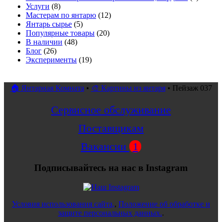
Услуги
(8)
Мастерам по янтарю
(12)
Янтарь сырье
(5)
Популярные товары
(20)
В наличии
(48)
Блог
(26)
Эксперименты
(19)
🏠 Янтарная Комната
•
🎨 Картины из янтаря
•
Пейзаж 037
Сервисное обслуживание
Поставщикам
Вакансии
1
Подписывайтесь на нас в Instagram
Условия использования сайта,
,
Положение об обработке и
защите персональных данных.
.