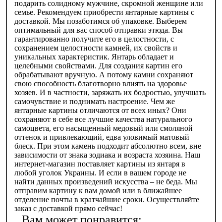
подарить солидному мужчине, скромной женщине или
семье. Рекомендуем приобрести янтарные картины с
доставкой. Мы позаботимся об упаковке. Выберем
оптимальный для вас способ отправки этюда. Вы
гарантированно получите его в целостности, с
сохранением целостности камней, их свойств и
уникальных характеристик. Янтарь обладает и
целебными свойствами. Для создания картин его
обрабатывают вручную. А потому камни сохраняют
свою способность благотворно влиять на здоровье
хозяев. И в частности, заряжать их бодростью, улучшать
самочувствие и поднимать настроение. Чем же
янтарные картины отличаются от всех иных? Они
сохраняют в себе все лучшие качества натурального
самоцвета, его насыщенный медовый или смоляной
оттенок и привлекающий, едва уловимый матовый
блеск. При этом камень подходит абсолютно всем, вне
зависимости от знака зодиака и возраста хозяина. Наш
интернет-магазин поставляет картины из янтаря в
любой уголок Украины. И если в вашем городе не
найти данных произведений искусства – не беда. Мы
отправим картину к вам домой или в ближайшее
отделение почты в кратчайшие сроки. Осуществляйте
заказ с доставкой прямо сейчас!