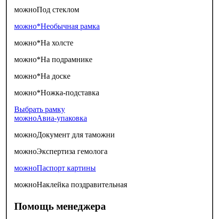
можно
Под стеклом
можно*
Необычная рамка
можно*
На холсте
можно*
На подрамнике
можно*
На доске
можно*
Ножка-подставка
Выбрать рамку
можно
Авиа-упаковка
можно
Документ для таможни
можно
Экспертиза гемолога
можно
Паспорт картины
можно
Наклейка поздравительная
Помощь менеджера