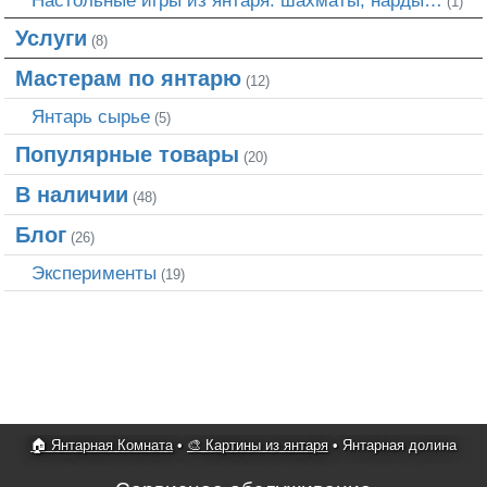
Настольные игры из янтаря: шахматы, нарды…
(1)
Услуги
(8)
Мастерам по янтарю
(12)
Янтарь сырье
(5)
Популярные товары
(20)
В наличии
(48)
Блог
(26)
Эксперименты
(19)
🏠 Янтарная Комната
•
🎨 Картины из янтаря
•
Янтарная долина