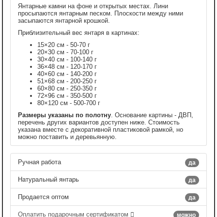
Янтарные камни на фоне и открытых местах. Лини
просыпаются янтарным песком. Плоскости между ними
засыпаются янтарной крошкой.
Приблизительный вес янтаря в картинах:
15×20 см - 50-70 г
20×30 см - 70-100 г
30×40 см - 100-140 г
36×48 см - 120-170 г
40×60 см - 140-200 г
51×68 см - 200-250 г
60×80 см - 250-350 г
72×96 см - 350-500 г
80×120 см - 500-700 г
Размеры указаны по полотну
. Основание картины - ДВП,
перечень других вариантов доступен ниже. Стоимость
указана вместе с декоративной пластиковой рамкой, но
можно поставить и деревьянную.
Ручная работа
да
Натуральный янтарь
да
Продается оптом
да
Оплатить подарочным сертификатом
можно