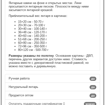
Янтарные камни на фоне и открытых местах. Лини
просыпаются янтарным песком. Плоскости между ними
засыпаются янтарной крошкой.
Приблизительный вес янтаря в картинах:
15×20 см - 50-70 г
20×30 см - 70-100 г
30×40 см - 100-140 г
36×48 см - 120-170 г
40×60 см - 140-200 г
51×68 см - 200-250 г
60×80 см - 250-350 г
72×96 см - 350-500 г
80×120 см - 500-700 г
Размеры указаны по полотну
. Основание картины - ДВП,
перечень других вариантов доступен ниже. Стоимость
указана вместе с декоративной пластиковой рамкой, но
можно поставить и деревьянную.
Ручная работа
да
Натуральный янтарь
да
Продается оптом
да
Оплатить подарочным сертификатом
можно