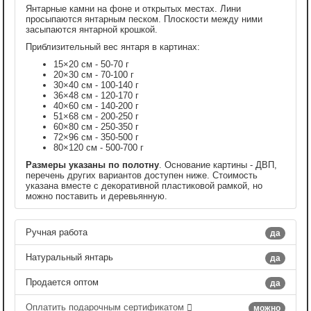
Янтарные камни на фоне и открытых местах. Лини
просыпаются янтарным песком. Плоскости между ними
засыпаются янтарной крошкой.
Приблизительный вес янтаря в картинах:
15×20 см - 50-70 г
20×30 см - 70-100 г
30×40 см - 100-140 г
36×48 см - 120-170 г
40×60 см - 140-200 г
51×68 см - 200-250 г
60×80 см - 250-350 г
72×96 см - 350-500 г
80×120 см - 500-700 г
Размеры указаны по полотну
. Основание картины - ДВП,
перечень других вариантов доступен ниже. Стоимость
указана вместе с декоративной пластиковой рамкой, но
можно поставить и деревьянную.
Ручная работа
да
Натуральный янтарь
да
Продается оптом
да
Оплатить подарочным сертификатом
можно