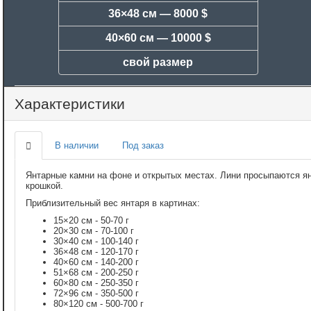
36×48 см —
8000 $
40×60 см —
10000 $
свой размер
Характеристики
В наличии
Под заказ
Янтарные камни на фоне и открытых местах. Лини просыпаются я
крошкой.
Приблизительный вес янтаря в картинах:
15×20 см - 50-70 г
20×30 см - 70-100 г
30×40 см - 100-140 г
36×48 см - 120-170 г
40×60 см - 140-200 г
51×68 см - 200-250 г
60×80 см - 250-350 г
72×96 см - 350-500 г
80×120 см - 500-700 г