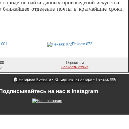
м городе не найти данных произведений искусства –
в ближайшее отделение почты в кратчайшие сроки.
 001
Пейзаж 072
,00
Оценить и
написать отзыв
0
🏠 Янтарная Комната
•
🎨 Картины из янтаря
•
Пейзаж 006
Подписывайтесь на нас в Instagram