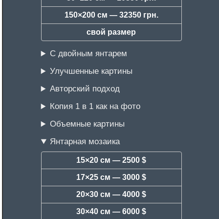
150×200 см —
32350 грн.
свой размер
С двойным янтарем
Улучшенные картины
Авторский подход
Копия 1 в 1 как на фото
Объемные картины
Янтарная мозаика
15×20 см —
2500 $
17×25 см —
3000 $
20×30 см —
4000 $
30×40 см —
6000 $