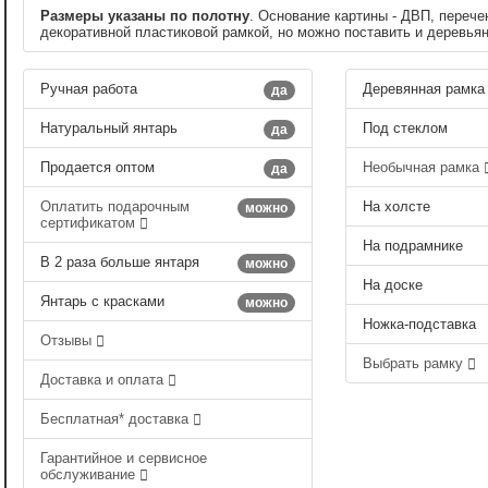
Размеры указаны по полотну
. Основание картины - ДВП, перече
декоративной пластиковой рамкой, но можно поставить и деревья
Ручная работа
Деревянная рамка
да
Натуральный янтарь
Под стеклом
да
Продается оптом
Необычная рамка
да
Оплатить подарочным
На холсте
можно
сертификатом
На подрамнике
В 2 раза больше янтаря
можно
На доске
Янтарь с красками
можно
Ножка-подставка
Отзывы
Выбрать рамку
Доставка и оплата
Бесплатная* доставка
Гарантийное и сервисное
обслуживание