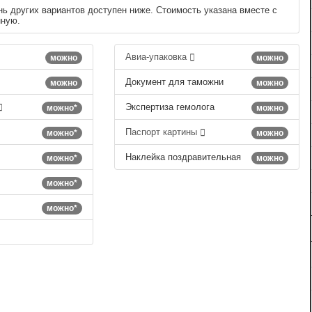
нь других вариантов доступен ниже. Стоимость указана вместе с
нную.
Авиа-упаковка
можно
можно
Документ для таможни
можно
можно
Экспертиза гемолога
можно*
можно
Паспорт картины
можно*
можно
Наклейка поздравительная
можно*
можно
можно*
можно*