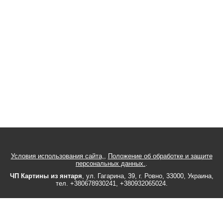
Условия использования сайта,
,
Положение об обработке и защите
персональных данных.
.
ЧП Картины из янтаря
,
ул.
Гагарина, 39
, г.
Ровно
,
33000
,
Украина
,
тел.
+380678930241
,
+380932065024
.