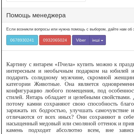
Помощь менеджера
Если возникли вопросы или нужна помощь с выбором, дайте нам об э
0678930241
0932065024
Viber
інші
Картину с янтарем «‎Пчела» купить можно к праз
интересным и необычным подарком на юбилей и
подарить солидному мужчине, скромной женщине
категории Животные. Она является одновремен
конфигурацию любого помещения, под особенност
стилей. Янтарь обладает и целебными свойствами.
потому камни сохраняют свою способность благот
заряжать их бодростью, улучшать самочувствие 
отличаются от всех иных? Они сохраняют в себе 
насыщенный медовый или смоляной оттенок и прив
камень подходит абсолютно всем, вне завис