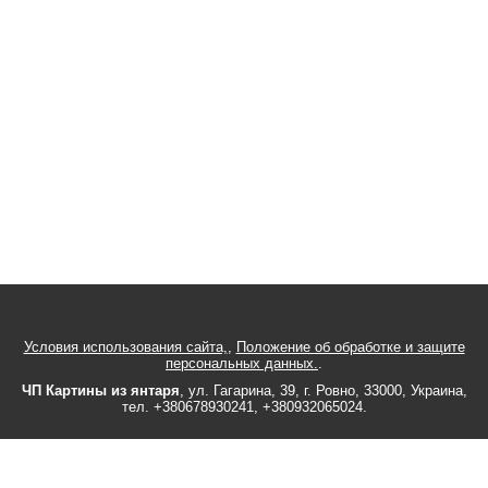
Условия использования сайта,
,
Положение об обработке и защите
персональных данных.
.
ЧП Картины из янтаря
,
ул.
Гагарина, 39
, г.
Ровно
,
33000
,
Украина
,
тел.
+380678930241
,
+380932065024
.