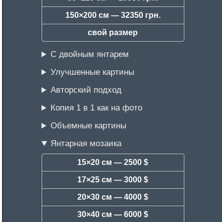
150×200 см —
32350 грн.
свой размер
С двойным янтарем
Улучшенные картины
Авторский подход
Копия 1 в 1 как на фото
Объемные картины
Янтарная мозаика
15×20 см —
2500 $
17×25 см —
3000 $
20×30 см —
4000 $
30×40 см —
6000 $