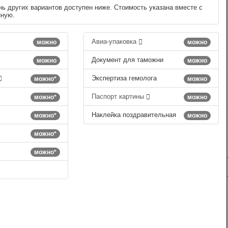
нь других вариантов доступен ниже. Стоимость указана вместе с
нную.
Авиа-упаковка
можно
можно
Документ для таможни
можно
можно
Экспертиза гемолога
можно*
можно
Паспорт картины
можно*
можно
Наклейка поздравительная
можно*
можно
можно*
можно*