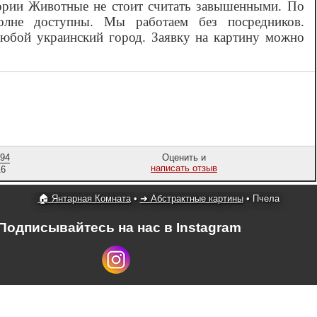
гории Животные не стоит считать завышенными. По
олне доступны. Мы работаем без посредников.
любой украинский город. Заявку на картину можно
,94
Оценить и
написать отзыв
16
🏠 Янтарная Комната
•
➜ Абстрактные картины
•
Пчела
Подписывайтесь на нас в Instagram