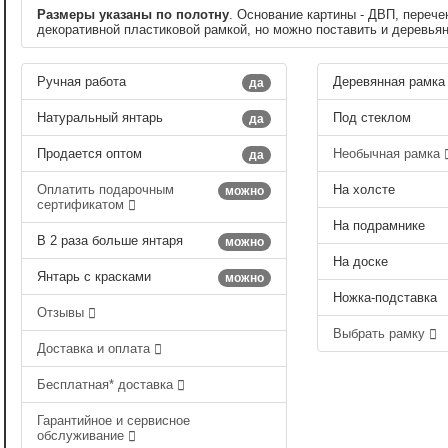
Размеры указаны по полотну
. Основание картины - ДВП, перече
декоративной пластиковой рамкой, но можно поставить и деревья
Ручная работа
Деревянная рамка
да
Натуральный янтарь
Под стеклом
да
Продается оптом
Необычная рамка
да
Оплатить подарочным
На холсте
можно
сертификатом
На подрамнике
В 2 раза больше янтаря
можно
На доске
Янтарь с красками
можно
Ножка-подставка
Отзывы
Выбрать рамку
Доставка и оплата
Бесплатная* доставка
Гарантийное и сервисное
обслуживание