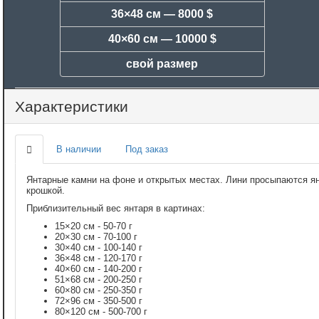
36×48 см —
8000 $
40×60 см —
10000 $
свой размер
Характеристики
В наличии
Под заказ
Янтарные камни на фоне и открытых местах. Лини просыпаются я
крошкой.
Приблизительный вес янтаря в картинах:
15×20 см - 50-70 г
20×30 см - 70-100 г
30×40 см - 100-140 г
36×48 см - 120-170 г
40×60 см - 140-200 г
51×68 см - 200-250 г
60×80 см - 250-350 г
72×96 см - 350-500 г
80×120 см - 500-700 г