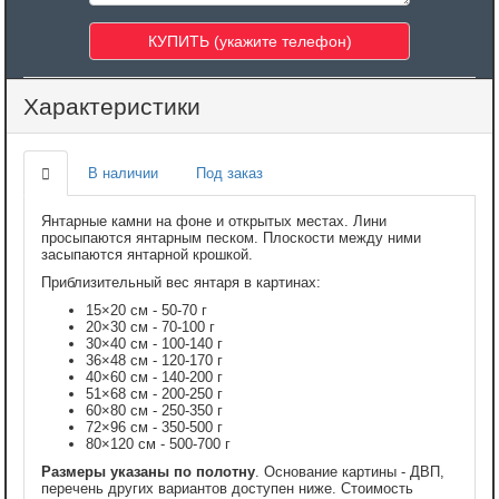
Характеристики
В наличии
Под заказ
Янтарные камни на фоне и открытых местах. Лини
просыпаются янтарным песком. Плоскости между ними
засыпаются янтарной крошкой.
Приблизительный вес янтаря в картинах:
15×20 см - 50-70 г
20×30 см - 70-100 г
30×40 см - 100-140 г
36×48 см - 120-170 г
40×60 см - 140-200 г
51×68 см - 200-250 г
60×80 см - 250-350 г
72×96 см - 350-500 г
80×120 см - 500-700 г
Размеры указаны по полотну
. Основание картины - ДВП,
перечень других вариантов доступен ниже. Стоимость