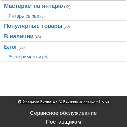
Мастерам по янтарю
(12)
Янтарь сырье
(5)
Популярные товары
(20)
В наличии
(48)
Блог
(26)
Эксперименты
(19)
🏠 Янтарная Комната
•
🎨 Картины из янтаря
•
Ню 02
Сервисное обслуживание
Поставщикам