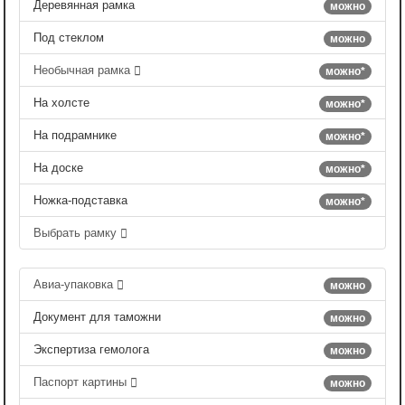
Деревянная рамка
можно
Под стеклом
можно
Необычная рамка
можно*
На холсте
можно*
На подрамнике
можно*
На доске
можно*
Ножка-подставка
можно*
Выбрать рамку
Авиа-упаковка
можно
Документ для таможни
можно
Экспертиза гемолога
можно
Паспорт картины
можно