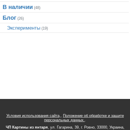
В наличии
(48)
Блог
(26)
Эксперименты
(19)
Условия использования сайта,
,
Положение об обработке и защите
персональных данных.
.
ЧП Картины из янтаря
,
ул.
Гагарина, 39
, г.
Ровно
,
33000
,
Украина
,