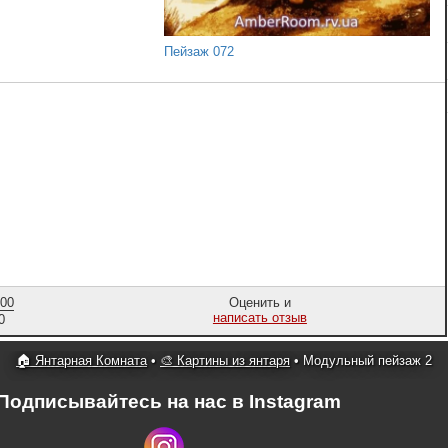
Пейзаж 072
,00
Оценить и
написать отзыв
0
🏠 Янтарная Комната
•
🎨 Картины из янтаря
•
Модульный пейзаж 2
Подписывайтесь на нас в Instagram