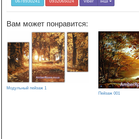
0678930241
0932065024
Viber
інші
Модульный пейзаж 1
Пейзаж 001