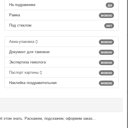
На подрамнике
да
Рамка
можно
Под стеклом
нет
Авиа-упаковка
можно
Документ для таможни
можно
Экспертиза гемолога
можно
Паспорт картины
можно
Наклейка поздравительная
можно
б этом знать. Раскажем, подскажем, оформим заказ...