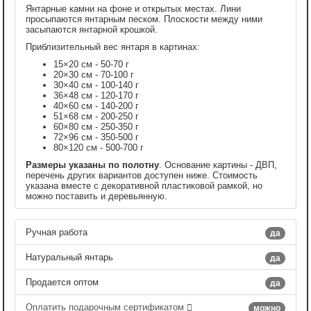
Янтарные камни на фоне и открытых местах. Лини
просыпаются янтарным песком. Плоскости между ними
засыпаются янтарной крошкой.
Приблизительный вес янтаря в картинах:
15×20 см - 50-70 г
20×30 см - 70-100 г
30×40 см - 100-140 г
36×48 см - 120-170 г
40×60 см - 140-200 г
51×68 см - 200-250 г
60×80 см - 250-350 г
72×96 см - 350-500 г
80×120 см - 500-700 г
Размеры указаны по полотну
. Основание картины - ДВП,
перечень других вариантов доступен ниже. Стоимость
указана вместе с декоративной пластиковой рамкой, но
можно поставить и деревьянную.
Ручная работа
да
Натуральный янтарь
да
Продается оптом
да
Оплатить подарочным сертификатом
можно