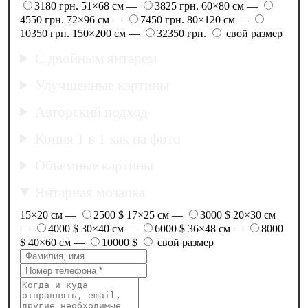
3180 грн.
51×68 см —
3825 грн.
60×80 см —
4550 грн.
72×96 см —
7450 грн.
80×120 см —
10350 грн.
150×200 см —
32350 грн.
свой размер
С двойным янтарем
Улучшенные картины
Авторский подход
Копия 1 в 1 как на фото
Объемные картины
Янтарная мозаика
15×20 см —
2500 $
17×25 см —
3000 $
20×30 см
—
4000 $
30×40 см —
6000 $
36×48 см —
8000
$
40×60 см —
10000 $
свой размер