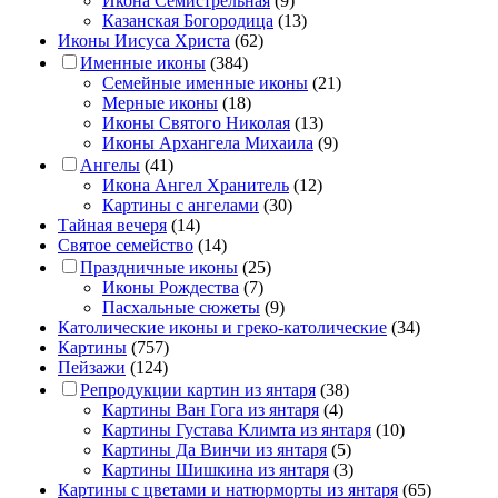
Икона Семистрельная
(9)
Казанская Богородица
(13)
Иконы Иисуса Христа
(62)
Именные иконы
(384)
Семейные именные иконы
(21)
Мерные иконы
(18)
Иконы Святого Николая
(13)
Иконы Архангела Михаила
(9)
Ангелы
(41)
Икона Ангел Хранитель
(12)
Картины с ангелами
(30)
Тайная вечеря
(14)
Святое семейство
(14)
Праздничные иконы
(25)
Иконы Рождества
(7)
Пасхальные сюжеты
(9)
Католические иконы и греко-католические
(34)
Картины
(757)
Пейзажи
(124)
Репродукции картин из янтаря
(38)
Картины Ван Гога из янтаря
(4)
Картины Густава Климта из янтаря
(10)
Картины Да Винчи из янтаря
(5)
Картины Шишкина из янтаря
(3)
Картины с цветами и натюрморты из янтаря
(65)