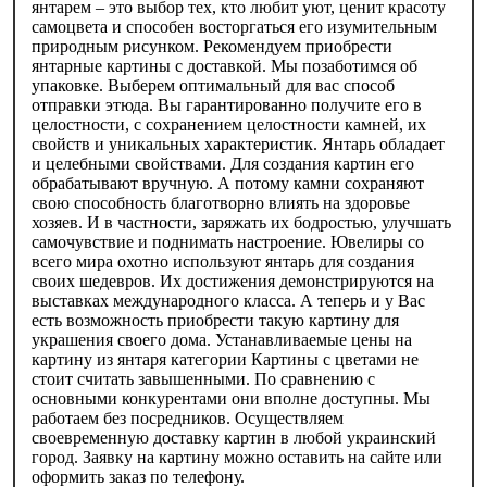
янтарем – это выбор тех, кто любит уют, ценит красоту
самоцвета и способен восторгаться его изумительным
природным рисунком. Рекомендуем приобрести
янтарные картины с доставкой. Мы позаботимся об
упаковке. Выберем оптимальный для вас способ
отправки этюда. Вы гарантированно получите его в
целостности, с сохранением целостности камней, их
свойств и уникальных характеристик. Янтарь обладает
и целебными свойствами. Для создания картин его
обрабатывают вручную. А потому камни сохраняют
свою способность благотворно влиять на здоровье
хозяев. И в частности, заряжать их бодростью, улучшать
самочувствие и поднимать настроение. Ювелиры со
всего мира охотно используют янтарь для создания
своих шедевров. Их достижения демонстрируются на
выставках международного класса. А теперь и у Вас
есть возможность приобрести такую картину для
украшения своего дома. Устанавливаемые цены на
картину из янтаря категории Картины с цветами не
стоит считать завышенными. По сравнению с
основными конкурентами они вполне доступны. Мы
работаем без посредников. Осуществляем
своевременную доставку картин в любой украинский
город. Заявку на картину можно оставить на сайте или
оформить заказ по телефону.