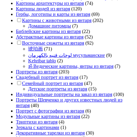
Картины архитектуры из янтаря
(74)
Картины людей из янтаря
(120)
Гербы, логотипы и карты из янтаря
(69)
Картины с животными из янтаря
(202)
Домашние питомцы
(7)
Библейские картины из янтаря
(22)
Абстрактные картины из янтаря
(52)
Восточные сюжеты из янтаря
(92)
琥珀画
(71)
لوحات فنيه بالكهرمان мусульманские
(9)
Kehribar tablo
(2)
ॐ Ведические картины, янтры из янтаря
(7)
Портреты из янтаря
(203)
Свадебный портрет из янтаря
(17)
Семейный портрет из янтаря
(47)
Детские портреты из янтаря
(15)
Индивидуальные портреты на заказ из янтаря
(100)
Портреты Шевченко и других известных людей из
янтаря
(40)
Портрет c фотографии из янтаря
(6)
Модульные картины из янтаря
(22)
Триптихи из янтаря
(4)
Зеркала с картинами
(1)
Декоративные тарелки из янтаря
(30)