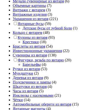
Медали сувенирные из янтаря
(6)
Объемные картины
(7)
Витражи с янтарем
(3)
Витражные изделия
(3)
Украшения из янтаря
(221)
Янтарные бусы
(59)
Детские бусы от зубной боли
(1)
Кольцо с янтарем
(48)
Кулоны из янтаря
(93)
Крестики
(18)
Браслеты из янтаря
(54)
Инвестиционные украшения
(22)
Сувениры из янтаря
(138)
Фигурки, резьба по янтарю
(20)
Барельефы
(4)
Ручки из янтаря
(53)
Мундштуки
(2)
Деревья из янтаря
(9)
Подсвечники и лампы
(4)
Шкатулки из янтаря
(4)
Часы из янтаря
(5)
Инклюзы с насекомыми
(21)
Чётки
(14)
Автомобильные обереги из янтаря
(15)
Янтарные магниты
(4)