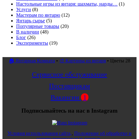
Настольные игры из янтаря: шахматы, нарды…
(1)
Услуги
(8)
Мастерам по янтарю
(12)
Янтарь сырье
(5)
Популярные товары
(20)
В наличии
(48)
Блог
(26)
Эксперименты
(19)
🏠 Янтарная Комната
•
🎨 Картины из янтаря
•
Цветы 28
Сервисное обслуживание
Поставщикам
Вакансии
1
Подписывайтесь на нас в Instagram
Условия использования сайта,
,
Положение об обработке и
защите персональных данных.
.