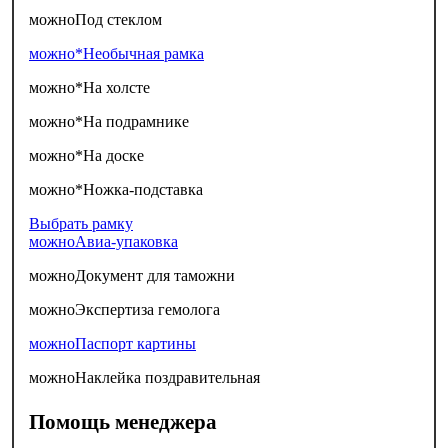
можно
Под стеклом
можно*
Необычная рамка
можно*
На холсте
можно*
На подрамнике
можно*
На доске
можно*
Ножка-подставка
Выбрать рамку
можно
Авиа-упаковка
можно
Документ для таможни
можно
Экспертиза гемолога
можно
Паспорт картины
можно
Наклейка поздравительная
Помощь менеджера