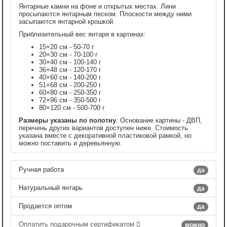
Янтарные камни на фоне и открытых местах. Лини
просыпаются янтарным песком. Плоскости между ними
засыпаются янтарной крошкой.
Приблизительный вес янтаря в картинах:
15×20 см - 50-70 г
20×30 см - 70-100 г
30×40 см - 100-140 г
36×48 см - 120-170 г
40×60 см - 140-200 г
51×68 см - 200-250 г
60×80 см - 250-350 г
72×96 см - 350-500 г
80×120 см - 500-700 г
Размеры указаны по полотну
. Основание картины - ДВП,
перечень других вариантов доступен ниже. Стоимость
указана вместе с декоративной пластиковой рамкой, но
можно поставить и деревьянную.
Ручная работа
да
Натуральный янтарь
да
Продается оптом
да
Оплатить подарочным сертификатом
можно