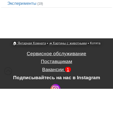
Эксперименты
(19)
🏠 Янтарная Комната
•
➜ Картины с животными
•
Котята
Сервисное обслуживание
Поставщикам
Вакансии
1
Подписывайтесь на нас в Instagram
Условия использования сайта,
,
Положение об обработке и защите
персональных данных.
.
ЧП Картины из янтаря
,
ул.
Гагарина, 39
, г.
Ровно
,
33000
,
Украина
,