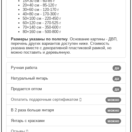
15×30 см - 60-85 г
20×40 см - 85-120 г
30×60 см - 120-170 г
40×80 см - 170-300 г
50×100 см - 220-450 г
60×120 см - 270-525 г
70×140 см - 350-600 г
80×160 см - 500-800 г
Размеры указаны по полотну
. Основание картины - ДВП,
перечень других вариантов доступен ниже. Стоимость
указана вместе с декоративной пластиковой рамкой, но
можно поставить и деревьянную.
Ручная работа
да
Натуральный янтарь
да
Продается оптом
да
Оплатить подарочным сертификатом
можно
В 2 раза больше янтаря
можно
Янтарь с красками
можно
Отзывы