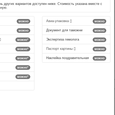
нь других вариантов доступен ниже. Стоимость указана вместе с
нную.
Авиа-упаковка
можно
можно
Документ для таможни
можно
можно
Экспертиза гемолога
можно*
можно
Паспорт картины
можно*
можно
Наклейка поздравительная
можно*
можно
можно*
можно*