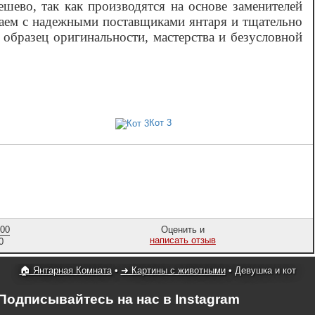
шево, так как производятся на основе заменителей
чаем с надежными поставщиками янтаря и тщательно
 образец оригинальности, мастерства и безусловной
Кот 3
,00
Оценить и
написать отзыв
0
🏠 Янтарная Комната
•
➜ Картины с животными
•
Девушка и кот
Подписывайтесь на нас в Instagram