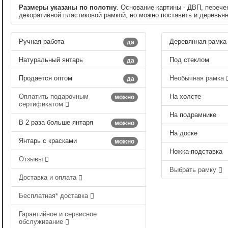
Размеры указаны по полотну
. Основание картины - ДВП, перече
декоративной пластиковой рамкой, но можно поставить и деревья
Ручная работа
Деревянная рамка
да
Натуральный янтарь
Под стеклом
да
Продается оптом
Необычная рамка
да
Оплатить подарочным
На холсте
можно
сертификатом
На подрамнике
В 2 раза больше янтаря
можно
На доске
Янтарь с красками
можно
Ножка-подставка
Отзывы
Выбрать рамку
Доставка и оплата
Бесплатная* доставка
Гарантийное и сервисное
обслуживание