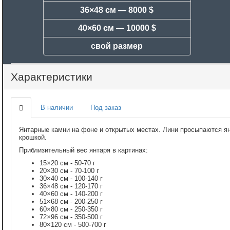
36×48 см —
8000 $
40×60 см —
10000 $
свой размер
Характеристики
В наличии
Под заказ
Янтарные камни на фоне и открытых местах. Лини просыпаются я
крошкой.
Приблизительный вес янтаря в картинах:
15×20 см - 50-70 г
20×30 см - 70-100 г
30×40 см - 100-140 г
36×48 см - 120-170 г
40×60 см - 140-200 г
51×68 см - 200-250 г
60×80 см - 250-350 г
72×96 см - 350-500 г
80×120 см - 500-700 г