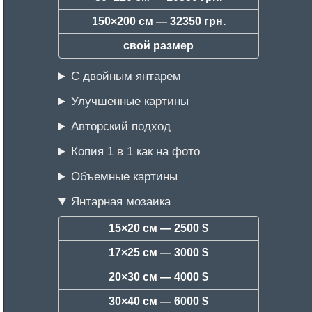
150×200 см —
32350 грн.
свой размер
С двойным янтарем
Улучшенные картины
Авторский подход
Копия 1 в 1 как на фото
Объемные картины
Янтарная мозаика
15×20 см —
2500 $
17×25 см —
3000 $
20×30 см —
4000 $
30×40 см —
6000 $