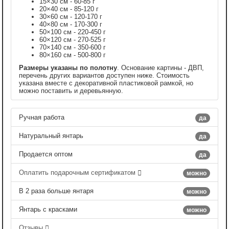
15×30 см - 60-85 г
20×40 см - 85-120 г
30×60 см - 120-170 г
40×80 см - 170-300 г
50×100 см - 220-450 г
60×120 см - 270-525 г
70×140 см - 350-600 г
80×160 см - 500-800 г
Размеры указаны по полотну
. Основание картины - ДВП,
перечень других вариантов доступен ниже. Стоимость
указана вместе с декоративной пластиковой рамкой, но
можно поставить и деревьянную.
Ручная работа
да
Натуральный янтарь
да
Продается оптом
да
Оплатить подарочным сертификатом
можно
В 2 раза больше янтаря
можно
Янтарь с красками
можно
Отзывы