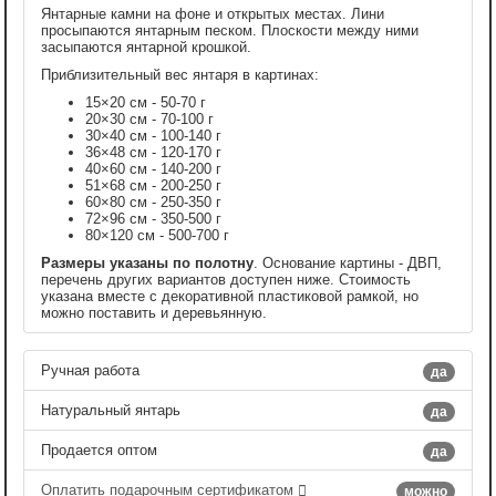
Янтарные камни на фоне и открытых местах. Лини
просыпаются янтарным песком. Плоскости между ними
засыпаются янтарной крошкой.
Приблизительный вес янтаря в картинах:
15×20 см - 50-70 г
20×30 см - 70-100 г
30×40 см - 100-140 г
36×48 см - 120-170 г
40×60 см - 140-200 г
51×68 см - 200-250 г
60×80 см - 250-350 г
72×96 см - 350-500 г
80×120 см - 500-700 г
Размеры указаны по полотну
. Основание картины - ДВП,
перечень других вариантов доступен ниже. Стоимость
указана вместе с декоративной пластиковой рамкой, но
можно поставить и деревьянную.
Ручная работа
да
Натуральный янтарь
да
Продается оптом
да
Оплатить подарочным сертификатом
можно