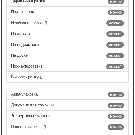
Деревянная рамка
можно
Под стеклом
можно
Необычная рамка
можно*
На холсте
можно*
На подрамнике
можно*
На доске
можно*
Ножка-подставка
можно*
Выбрать рамку
Авиа-упаковка
можно
Документ для таможни
можно
Экспертиза гемолога
можно
Паспорт картины
можно