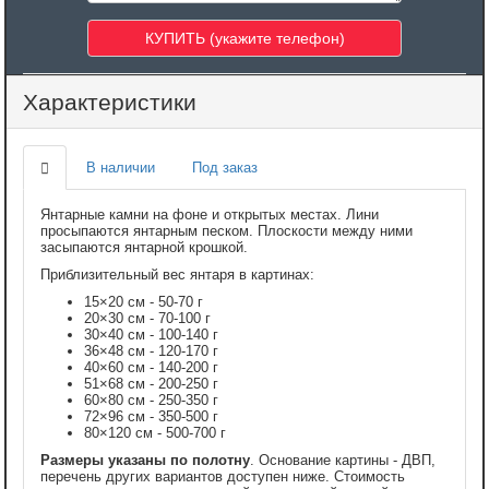
Характеристики
В наличии
Под заказ
Янтарные камни на фоне и открытых местах. Лини
просыпаются янтарным песком. Плоскости между ними
засыпаются янтарной крошкой.
Приблизительный вес янтаря в картинах:
15×20 см - 50-70 г
20×30 см - 70-100 г
30×40 см - 100-140 г
36×48 см - 120-170 г
40×60 см - 140-200 г
51×68 см - 200-250 г
60×80 см - 250-350 г
72×96 см - 350-500 г
80×120 см - 500-700 г
Размеры указаны по полотну
. Основание картины - ДВП,
перечень других вариантов доступен ниже. Стоимость