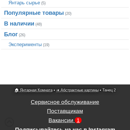
Янтарь сырье
(5)
Популярные товары
(20)
В наличии
(48)
Блог
(26)
Эксперименты
(19)
🏠 Янтарная Комната
•
➜ Абстрактные картины
•
Танец 2
Сервисное обслуживание
Поставщикам
Вакансии
1
Подписывайтесь на нас в Instagram