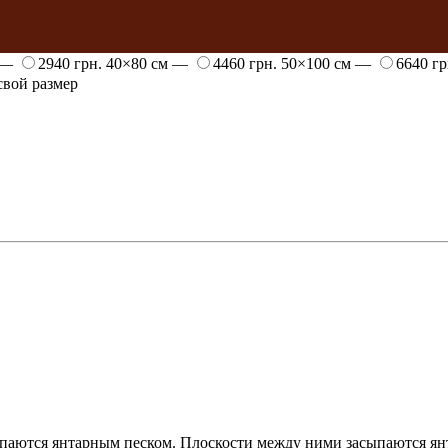
 —
2940 грн.
40×80 см —
4460 грн.
50×100 см —
6640 г
вой размер
паются янтарным песком. Плоскости между ними засыпаются ян