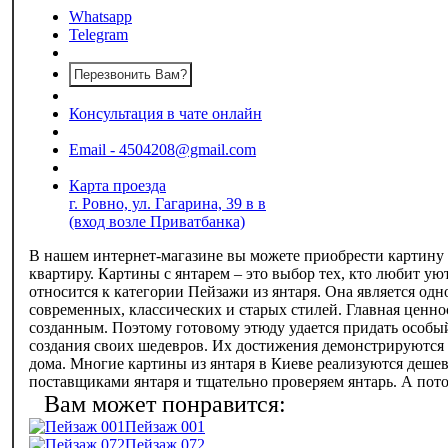
Whatsapp
Telegram
Перезвонить Вам?
Консультация в чате онлайн
Email - 4504208@gmail.com
Карта проезда
г. Ровно, ул. Гагарина, 39 в в
(вход возле Приватбанка)
В нашем интернет-магазине вы можете приобрести картину «
квартиру. Картины с янтарем – это выбор тех, кто любит у
относится к категории Пейзажи из янтаря. Она является о
современных, классических и старых стилей. Главная ценно
созданным. Поэтому готовому этюду удается придать особы
создания своих шедевров. Их достижения демонстрируются н
дома. Многие картины из янтаря в Киеве реализуются дешев
поставщиками янтаря и тщательно проверяем янтарь. А потом
Пейзаж 001
Пейзаж 072