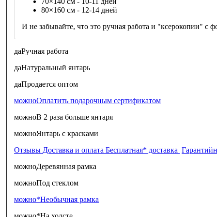
70×140 см - 10-11 дней
80×160 см - 12-14 дней
И не забывайте, что это ручная работа и "ксерокопии" с фо
да
Ручная работа
да
Натуральный янтарь
да
Продается оптом
можно
Оплатить подарочным сертификатом
можно
В 2 раза больше янтаря
можно
Янтарь с красками
Отзывы
Доставка и оплата
Бесплатная* доставка
Гарантийн
можно
Деревянная рамка
можно
Под стеклом
можно*
Необычная рамка
можно*
На холсте