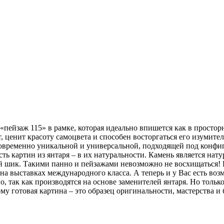
‎пейзаж 115» в рамке, которая идеально впишется как в просто
ют, ценит красоту самоцвета и способен восторгаться его изуми
дновременно уникальной и универсальной, подходящей под конф
сть картин из янтаря – в их натуральности. Камень является на
й шик. Такими панно и пейзажами невозможно не восхищаться! 
а выставках международного класса. А теперь и у Вас есть во
о, так как производятся на основе заменителей янтаря. Но толь
у готовая картина – это образец оригинальности, мастерства и 