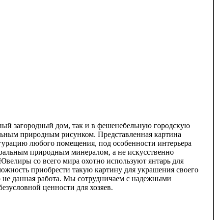
рный загородный дом, так и в фешенебельную городскую
тельным природным рисунком. Представленная картина
игурацию любого помещения, под особенности интерьера
туральным природным минералом, а не искусственно
Ювелиры со всего мира охотно используют янтарь для
зможность приобрести такую картину для украшения своего
ко не данная работа. Мы сотрудничаем с надежными
безусловной ценности для хозяев.