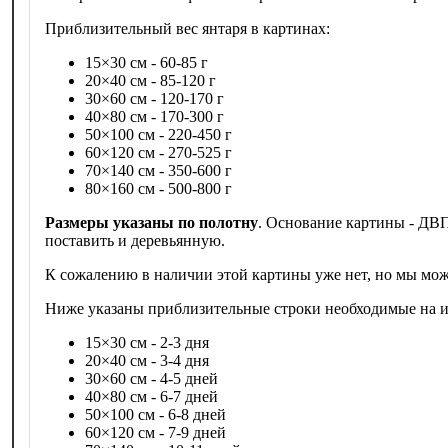
Приблизительный вес янтаря в картинах:
15×30 см - 60-85 г
20×40 см - 85-120 г
30×60 см - 120-170 г
40×80 см - 170-300 г
50×100 см - 220-450 г
60×120 см - 270-525 г
70×140 см - 350-600 г
80×160 см - 500-800 г
Размеры указаны по полотну
. Основание картины - ДВП
поставить и деревьянную.
К сожалению в наличии этой картины уже нет, но мы мож
Ниже указаны приблизительные строки необходимые на из
15×30 см - 2-3 дня
20×40 см - 3-4 дня
30×60 см - 4-5 дней
40×80 см - 6-7 дней
50×100 см - 6-8 дней
60×120 см - 7-9 дней