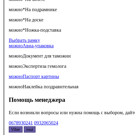
можно*
На подрамнике
можно*
На доске
можно*
Ножка-подставка
Выбрать рамку
можно
Авиа-упаковка
можно
Документ для таможни
можно
Экспертиза гемолога
можно
Паспорт картины
можно
Наклейка поздравительная
Помощь менеджера
Если возникли вопросы или нужна помощь с выбором, дайте 
0678930241
0932065024
Viber
інші