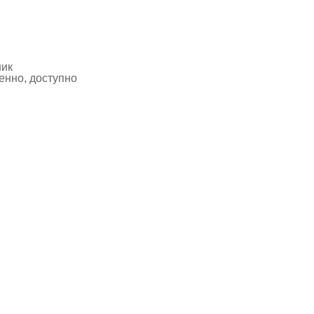
ник
нно, доступно