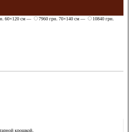
рн.
60×120 см —
7960 грн.
70×140 см —
10840 грн.
тарной крошкой.