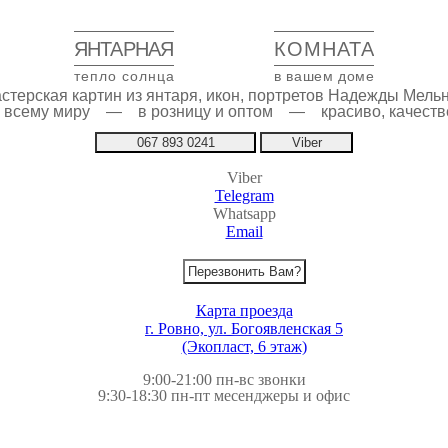
ЯНТАРНАЯ
КОМНАТА
тепло солнца
в вашем доме
стерская картин из янтаря, икон, портретов Надежды Мель
по всему миру — в розницу и оптом — красиво, качестве
067 893 0241
Viber
Viber
Telegram
Whatsapp
Email
Перезвонить Вам?
Карта проезда
г. Ровно, ул. Богоявленская 5
(Экопласт, 6 этаж)
9:00-21:00 пн-вс звонки
9:30-18:30 пн-пт месенджеры и офис