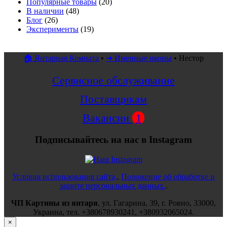
Популярные товары
(20)
В наличии
(48)
Блог
(26)
Эксперименты
(19)
🏠 Янтарная Комната
•
➜ Именные иконы
•
Нестор
Сервисное обслуживание
Поставщикам
Вакансии
1
Подписывайтесь на нас в Instagram
Условия использования сайта,
,
Положение об обработке и
защите персональных данных.
.
ЧП Картины из янтаря
,
ул.
Гагарина, 39
, г.
Ровно
,
33000
,
Украина
, тел.
+380678930241
,
+380932065024
.
×