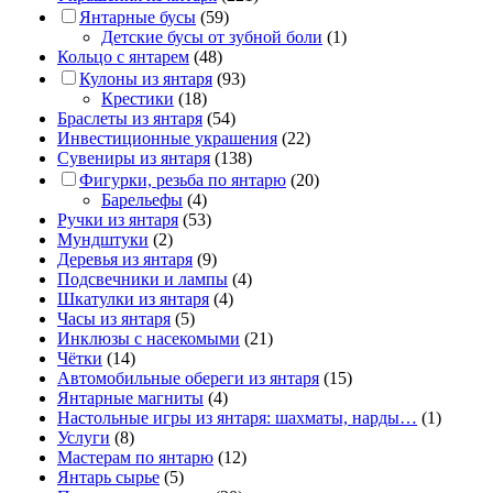
Янтарные бусы
(59)
Детские бусы от зубной боли
(1)
Кольцо с янтарем
(48)
Кулоны из янтаря
(93)
Крестики
(18)
Браслеты из янтаря
(54)
Инвестиционные украшения
(22)
Сувениры из янтаря
(138)
Фигурки, резьба по янтарю
(20)
Барельефы
(4)
Ручки из янтаря
(53)
Мундштуки
(2)
Деревья из янтаря
(9)
Подсвечники и лампы
(4)
Шкатулки из янтаря
(4)
Часы из янтаря
(5)
Инклюзы с насекомыми
(21)
Чётки
(14)
Автомобильные обереги из янтаря
(15)
Янтарные магниты
(4)
Настольные игры из янтаря: шахматы, нарды…
(1)
Услуги
(8)
Мастерам по янтарю
(12)
Янтарь сырье
(5)