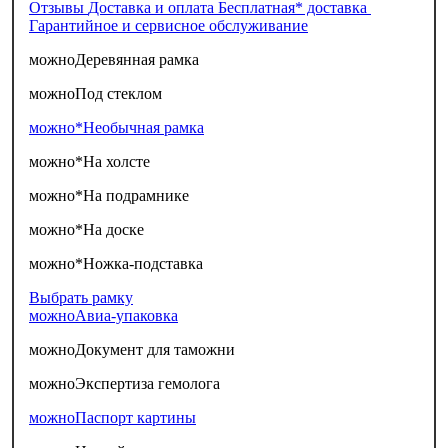
Отзывы
Доставка и оплата
Бесплатная* доставка
Гарантийное и сервисное обслуживание
можно
Деревянная рамка
можно
Под стеклом
можно*
Необычная рамка
можно*
На холсте
можно*
На подрамнике
можно*
На доске
можно*
Ножка-подставка
Выбрать рамку
можно
Авиа-упаковка
можно
Документ для таможни
можно
Экспертиза гемолога
можно
Паспорт картины