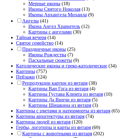
Мерные иконы
(18)
Иконы Святого Николая
(13)
Иконы Архангела Михаила
(9)
Ангелы
(41)
Икона Ангел Хранитель
(12)
Картины с ангелами
(30)
Тайная вечеря
(14)
Святое семейство
(14)
Праздничные иконы
(25)
Иконы Рождества
(7)
Пасхальные сюжеты
(9)
Католические иконы и греко-католические
(34)
Картины
(757)
Пейзажи
(124)
Репродукции картин из янтаря
(38)
Картины Ван Гога из янтаря
(4)
Картины Густава Климта из янтаря
(10)
Картины Да Винчи из янтаря
(5)
Картины Шишкина из янтаря
(3)
Картины с цветами и натюрморты из янтаря
(65)
Картины архитектуры из янтаря
(74)
Картины людей из янтаря
(120)
Гербы, логотипы и карты из янтаря
(69)
Картины с животными из янтаря
(202)