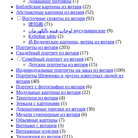
Домашние питомцы
(7)
Библейские картины из янтаря
(22)
Абстрактные картины из янтаря
(52)
Восточные сюжеты из янтаря
(92)
琥珀画
(71)
لوحات فنيه بالكهرمان мусульманские
(9)
Kehribar tablo
(2)
ॐ Ведические картины, янтры из янтаря
(7)
Портреты из янтаря
(203)
Свадебный портрет из янтаря
(17)
Семейный портрет из янтаря
(47)
Детские портреты из янтаря
(15)
Индивидуальные портреты на заказ из янтаря
(100)
Портреты Шевченко и других известных людей из
янтаря
(40)
Портрет c фотографии из янтаря
(6)
Модульные картины из янтаря
(22)
Триптихи из янтаря
(4)
Зеркала с картинами
(1)
Декоративные тарелки из янтаря
(30)
Медали сувенирные из янтаря
(6)
Объемные картины
(7)
Витражи с янтарем
(3)
Витражные изделия
(3)
Украшения из янтаря
(221)