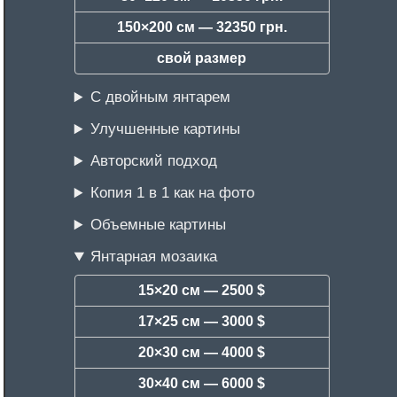
150×200 см —
32350 грн.
свой размер
С двойным янтарем
Улучшенные картины
Авторский подход
Копия 1 в 1 как на фото
Объемные картины
Янтарная мозаика
15×20 см —
2500 $
17×25 см —
3000 $
20×30 см —
4000 $
30×40 см —
6000 $