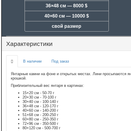
36×48 см —
8000 $
40×60 см —
10000 $
свой размер
Характеристики
В наличии
Под заказ
Янтарные камни на фоне и открытых местах. Лини просыпаются я
крошкой.
Приблизительный вес янтаря в картинах:
15×20 см - 50-70 г
20×30 см - 70-100 г
30×40 см - 100-140 г
36×48 см - 120-170 г
40×60 см - 140-200 г
51×68 см - 200-250 г
60×80 см - 250-350 г
72×96 см - 350-500 г
80×120 см - 500-700 г