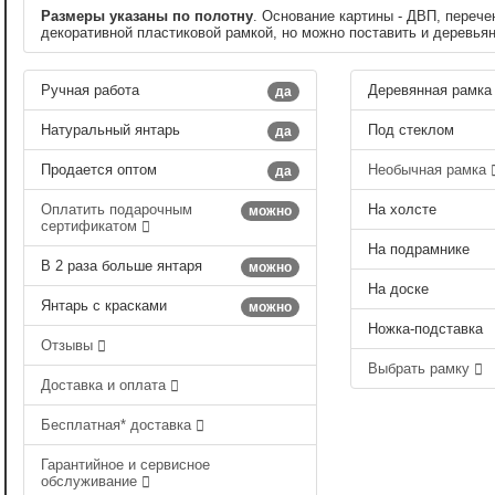
Размеры указаны по полотну
. Основание картины - ДВП, перече
декоративной пластиковой рамкой, но можно поставить и деревья
Ручная работа
Деревянная рамка
да
Натуральный янтарь
Под стеклом
да
Продается оптом
Необычная рамка
да
Оплатить подарочным
На холсте
можно
сертификатом
На подрамнике
В 2 раза больше янтаря
можно
На доске
Янтарь с красками
можно
Ножка-подставка
Отзывы
Выбрать рамку
Доставка и оплата
Бесплатная* доставка
Гарантийное и сервисное
обслуживание