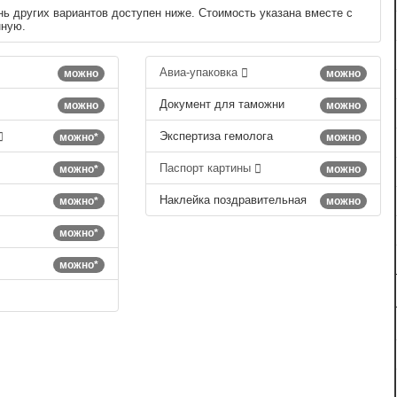
нь других вариантов доступен ниже. Стоимость указана вместе с
нную.
Авиа-упаковка
можно
можно
Документ для таможни
можно
можно
Экспертиза гемолога
можно*
можно
Паспорт картины
можно*
можно
Наклейка поздравительная
можно*
можно
можно*
можно*