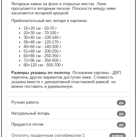
Янтарные камни на фоне и открытых местах. Лини
просыпаются янтарным песком. Плоскости между ними
засыпаются янтарной крошкой.
Приблизительный вес янтаря в картинах:
15×20 см - 50-70 г
20×30 см - 70-100 г
30×40 см - 100-140 г
36×48 см - 120-170 г
40×60 см - 140-200 г
51×68 см - 200-250 г
60×80 см - 250-350 г
72×96 см - 350-500 г
80×120 см - 500-700 г
Размеры указаны по полотну
. Основание картины - ДВП,
перечень других вариантов доступен ниже. Стоимость
указана вместе с декоративной пластиковой рамкой, но
можно поставить и деревьянную.
Ручная работа
да
Натуральный янтарь
да
Продается оптом
да
Оплатить подарочным сертификатом
можно