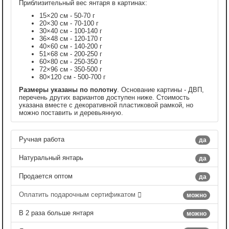
Приблизительный вес янтаря в картинах:
15×20 см - 50-70 г
20×30 см - 70-100 г
30×40 см - 100-140 г
36×48 см - 120-170 г
40×60 см - 140-200 г
51×68 см - 200-250 г
60×80 см - 250-350 г
72×96 см - 350-500 г
80×120 см - 500-700 г
Размеры указаны по полотну
. Основание картины - ДВП,
перечень других вариантов доступен ниже. Стоимость
указана вместе с декоративной пластиковой рамкой, но
можно поставить и деревьянную.
Ручная работа
да
Натуральный янтарь
да
Продается оптом
да
Оплатить подарочным сертификатом
можно
В 2 раза больше янтаря
можно