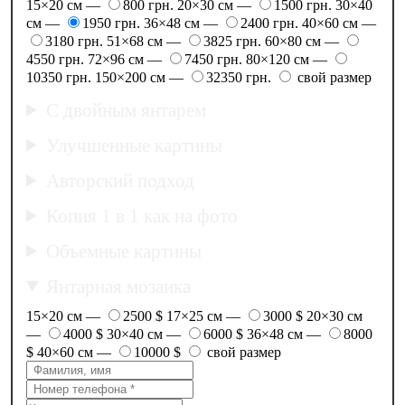
15×20 см —
800 грн.
20×30 см —
1500 грн.
30×40
см —
1950 грн.
36×48 см —
2400 грн.
40×60 см —
3180 грн.
51×68 см —
3825 грн.
60×80 см —
4550 грн.
72×96 см —
7450 грн.
80×120 см —
10350 грн.
150×200 см —
32350 грн.
свой размер
С двойным янтарем
Улучшенные картины
Авторский подход
Копия 1 в 1 как на фото
Объемные картины
Янтарная мозаика
15×20 см —
2500 $
17×25 см —
3000 $
20×30 см
—
4000 $
30×40 см —
6000 $
36×48 см —
8000
$
40×60 см —
10000 $
свой размер