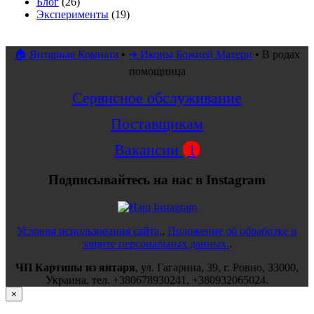
Блог
(26)
Эксперименты
(19)
🏠 Янтарная Комната
•
➜ Иконы Божией Матери
•
В родах
помощница
Сервисное обслуживание
Поставщикам
Вакансии
1
Подписывайтесь на нас в Instagram
Условия использования сайта,
,
Положение об обработке и
защите персональных данных.
.
ЧП Картины из янтаря
,
ул.
Гагарина, 39
, г.
Ровно
,
33000
,
Украина
, тел.
+380678930241
,
+380932065024
.
×