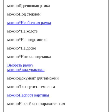
можно
Деревянная рамка
можно
Под стеклом
можно*
Необычная рамка
можно*
На холсте
можно*
На подрамнике
можно*
На доске
можно*
Ножка-подставка
Выбрать рамку
можно
Авиа-упаковка
можно
Документ для таможни
можно
Экспертиза гемолога
можно
Паспорт картины
можно
Наклейка поздравительная