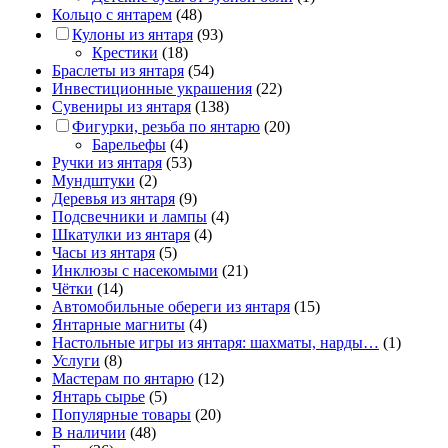
Кольцо с янтарем
(48)
Кулоны из янтаря
(93)
Крестики
(18)
Браслеты из янтаря
(54)
Инвестиционные украшения
(22)
Сувениры из янтаря
(138)
Фигурки, резьба по янтарю
(20)
Барельефы
(4)
Ручки из янтаря
(53)
Мундштуки
(2)
Деревья из янтаря
(9)
Подсвечники и лампы
(4)
Шкатулки из янтаря
(4)
Часы из янтаря
(5)
Инклюзы с насекомыми
(21)
Чётки
(14)
Автомобильные обереги из янтаря
(15)
Янтарные магниты
(4)
Настольные игры из янтаря: шахматы, нарды…
(1)
Услуги
(8)
Мастерам по янтарю
(12)
Янтарь сырье
(5)
Популярные товары
(20)
В наличии
(48)