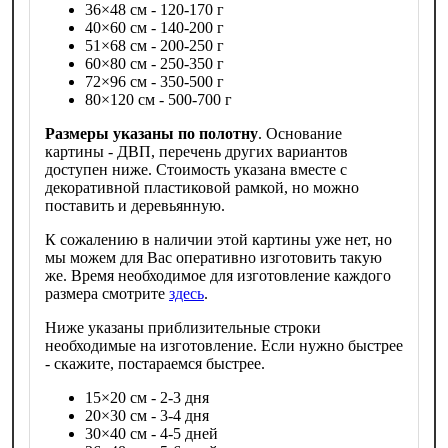
36×48 см - 120-170 г
40×60 см - 140-200 г
51×68 см - 200-250 г
60×80 см - 250-350 г
72×96 см - 350-500 г
80×120 см - 500-700 г
Размеры указаны по полотну
. Основание
картины - ДВП, перечень других вариантов
доступен ниже. Стоимость указана вместе с
декоративной пластиковой рамкой, но можно
поставить и деревьянную.
К сожалению в наличии этой картины уже нет, но
мы можем для Вас оперативно изготовить такую
же. Время необходимое для изготовление каждого
размера смотрите
здесь
.
Ниже указаны приблизительные строки
необходимые на изготовление. Если нужно быстрее
- скажите, постараемся быстрее.
15×20 см - 2-3 дня
20×30 см - 3-4 дня
30×40 см - 4-5 дней