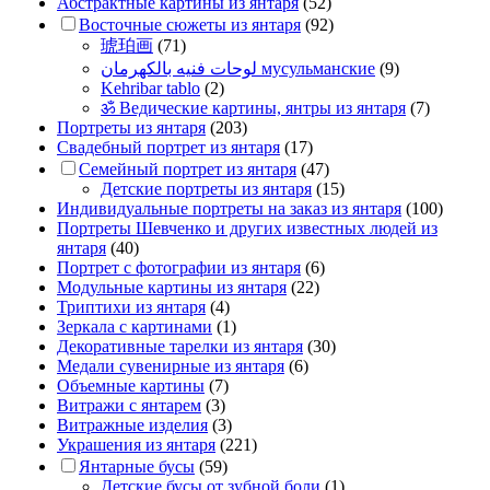
Абстрактные картины из янтаря
(52)
Восточные сюжеты из янтаря
(92)
琥珀画
(71)
لوحات فنيه بالكهرمان мусульманские
(9)
Kehribar tablo
(2)
ॐ Ведические картины, янтры из янтаря
(7)
Портреты из янтаря
(203)
Свадебный портрет из янтаря
(17)
Семейный портрет из янтаря
(47)
Детские портреты из янтаря
(15)
Индивидуальные портреты на заказ из янтаря
(100)
Портреты Шевченко и других известных людей из
янтаря
(40)
Портрет c фотографии из янтаря
(6)
Модульные картины из янтаря
(22)
Триптихи из янтаря
(4)
Зеркала с картинами
(1)
Декоративные тарелки из янтаря
(30)
Медали сувенирные из янтаря
(6)
Объемные картины
(7)
Витражи с янтарем
(3)
Витражные изделия
(3)
Украшения из янтаря
(221)
Янтарные бусы
(59)
Детские бусы от зубной боли
(1)