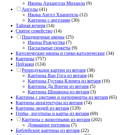
Иконы Архангела Михаила
(9)
Ангелы
(41)
Икона Ангел Хранитель
(12)
Картины с ангелами
(30)
Тайная вечеря
(14)
Святое семейство
(14)
Праздничные иконы
(25)
Иконы Рождества
(7)
Пасхальные сюжеты
(9)
Католические иконы и греко-католические
(34)
Картины
(757)
Пейзажи
(124)
Репродукции картин из янтаря
(38)
Картины Ван Гога из янтаря
(4)
Картины Густава Климта из янтаря
(10)
Картины Да Винчи из янтаря
(5)
Картины Шишкина из янтаря
(3)
Картины с цветами и натюрморты из янтаря
(65)
Картины архитектуры из янтаря
(74)
Картины людей из янтаря
(120)
Гербы, логотипы и карты из янтаря
(69)
Картины с животными из янтаря
(202)
Домашние питомцы
(7)
Библейские картины из янтаря
(22)