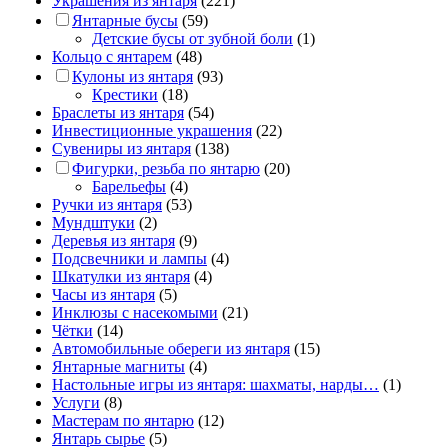
Украшения из янтаря
(221)
Янтарные бусы
(59)
Детские бусы от зубной боли
(1)
Кольцо с янтарем
(48)
Кулоны из янтаря
(93)
Крестики
(18)
Браслеты из янтаря
(54)
Инвестиционные украшения
(22)
Сувениры из янтаря
(138)
Фигурки, резьба по янтарю
(20)
Барельефы
(4)
Ручки из янтаря
(53)
Мундштуки
(2)
Деревья из янтаря
(9)
Подсвечники и лампы
(4)
Шкатулки из янтаря
(4)
Часы из янтаря
(5)
Инклюзы с насекомыми
(21)
Чётки
(14)
Автомобильные обереги из янтаря
(15)
Янтарные магниты
(4)
Настольные игры из янтаря: шахматы, нарды…
(1)
Услуги
(8)
Мастерам по янтарю
(12)
Янтарь сырье
(5)