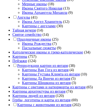
Мерные иконы
(18)
Иконы Святого Николая
(13)
Иконы Архангела Михаила
(9)
Ангелы
(41)
Икона Ангел Хранитель
(12)
Картины с ангелами
(30)
Тайная вечеря
(14)
Святое семейство
(14)
Праздничные иконы
(25)
Иконы Рождества
(7)
Пасхальные сюжеты
(9)
Католические иконы и греко-католические
(34)
Картины
(757)
Пейзажи
(124)
Репродукции картин из янтаря
(38)
Картины Ван Гога из янтаря
(4)
Картины Густава Климта из янтаря
(10)
Картины Да Винчи из янтаря
(5)
Картины Шишкина из янтаря
(3)
Картины с цветами и натюрморты из янтаря
(65)
Картины архитектуры из янтаря
(74)
Картины людей из янтаря
(120)
Гербы, логотипы и карты из янтаря
(69)
Картины с животными из янтаря
(202)