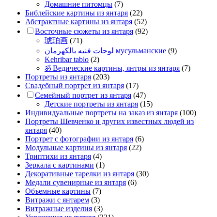
Домашние питомцы
(7)
Библейские картины из янтаря
(22)
Абстрактные картины из янтаря
(52)
Восточные сюжеты из янтаря
(92)
琥珀画
(71)
لوحات فنيه بالكهرمان мусульманские
(9)
Kehribar tablo
(2)
ॐ Ведические картины, янтры из янтаря
(7)
Портреты из янтаря
(203)
Свадебный портрет из янтаря
(17)
Семейный портрет из янтаря
(47)
Детские портреты из янтаря
(15)
Индивидуальные портреты на заказ из янтаря
(100)
Портреты Шевченко и других известных людей из
янтаря
(40)
Портрет c фотографии из янтаря
(6)
Модульные картины из янтаря
(22)
Триптихи из янтаря
(4)
Зеркала с картинами
(1)
Декоративные тарелки из янтаря
(30)
Медали сувенирные из янтаря
(6)
Объемные картины
(7)
Витражи с янтарем
(3)
Витражные изделия
(3)