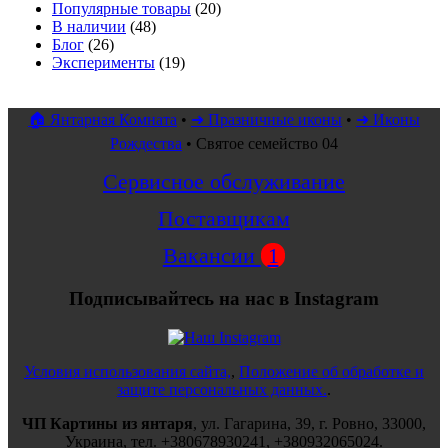
Популярные товары
(20)
В наличии
(48)
Блог
(26)
Эксперименты
(19)
🏠 Янтарная Комната
•
➜ Празничные иконы
•
➜ Иконы
Рождества
•
Святое семейство 04
Сервисное обслуживание
Поставщикам
Вакансии
1
Подписывайтесь на нас в Instagram
Условия использования сайта,
,
Положение об обработке и
защите персональных данных.
.
ЧП Картины из янтаря
,
ул.
Гагарина, 39
, г.
Ровно
,
33000
,
Украина
, тел.
+380678930241
,
+380932065024
.