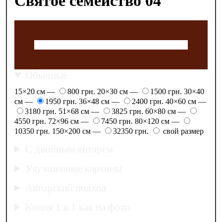
Святое семейство 04
Обычные
15×20 см —
800 грн.
20×30 см —
1500 грн.
30×40
см —
1950 грн.
36×48 см —
2400 грн.
40×60 см —
3180 грн.
51×68 см —
3825 грн.
60×80 см —
4550 грн.
72×96 см —
7450 грн.
80×120 см —
10350 грн.
150×200 см —
32350 грн.
свой размер
С двойным янтарем
Улучшенные картины
Авторский подход
Копия 1 в 1 как на фото