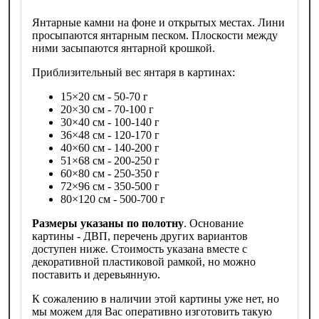
Янтарные камни на фоне и открытых местах. Лини
просыпаются янтарным песком. Плоскости между
ними засыпаются янтарной крошкой.
Приблизительный вес янтаря в картинах:
15×20 см - 50-70 г
20×30 см - 70-100 г
30×40 см - 100-140 г
36×48 см - 120-170 г
40×60 см - 140-200 г
51×68 см - 200-250 г
60×80 см - 250-350 г
72×96 см - 350-500 г
80×120 см - 500-700 г
Размеры указаны по полотну
. Основание
картины - ДВП, перечень других вариантов
доступен ниже. Стоимость указана вместе с
декоративной пластиковой рамкой, но можно
поставить и деревьянную.
К сожалению в наличии этой картины уже нет, но
мы можем для Вас оперативно изготовить такую