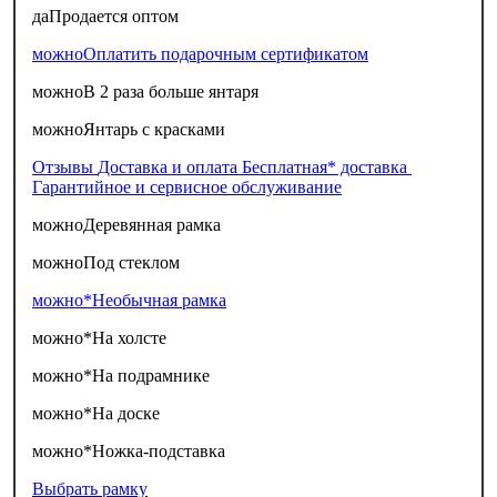
да
Продается оптом
можно
Оплатить подарочным сертификатом
можно
В 2 раза больше янтаря
можно
Янтарь с красками
Отзывы
Доставка и оплата
Бесплатная* доставка
Гарантийное и сервисное обслуживание
можно
Деревянная рамка
можно
Под стеклом
можно*
Необычная рамка
можно*
На холсте
можно*
На подрамнике
можно*
На доске
можно*
Ножка-подставка
Выбрать рамку