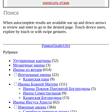
написать отзыв
When autocomplete results are available use up and down arrows
to review and enter to go to the desired page. Touch device users,
explore by touch or with swipe gestures.
Рамки
Прайс
Опт
Рубрики
Улучшенные картины
(52)
Мозаичные иконы
(3)
Иконы из янтаря
(614)
Венчальные иконы
(22)
Казанская пара
(9)
Иконы Божией Матери
(111)
Иконы Покров Пресвятой Богородицы
(5)
Икона Семистрельная
(9)
Казанская Богородица
(13)
Иконы Иисуса Христа
(62)
Именные иконы
(384)
Семейные именные иконы
(21)