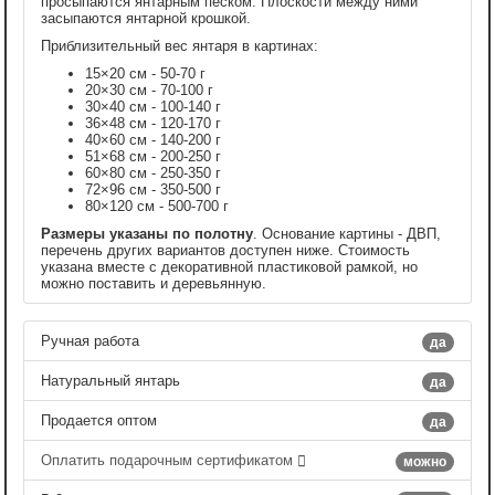
просыпаются янтарным песком. Плоскости между ними
засыпаются янтарной крошкой.
Приблизительный вес янтаря в картинах:
15×20 см - 50-70 г
20×30 см - 70-100 г
30×40 см - 100-140 г
36×48 см - 120-170 г
40×60 см - 140-200 г
51×68 см - 200-250 г
60×80 см - 250-350 г
72×96 см - 350-500 г
80×120 см - 500-700 г
Размеры указаны по полотну
. Основание картины - ДВП,
перечень других вариантов доступен ниже. Стоимость
указана вместе с декоративной пластиковой рамкой, но
можно поставить и деревьянную.
Ручная работа
да
Натуральный янтарь
да
Продается оптом
да
Оплатить подарочным сертификатом
можно