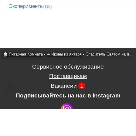
Эксперименты
(19)
🏠 Янтарная Комната
•
➜ Иконы из янтаря
•
Спаситель Святом на престоле
Сервисное обслуживание
Поставщикам
Вакансии
1
Подписывайтесь на нас в Instagram
Условия использования сайта,
,
Положение об обработке и защите
персональных данных.
.
ЧП Картины из янтаря
,
ул.
Гагарина, 39
, г.
Ровно
,
33000
,
Украина
,