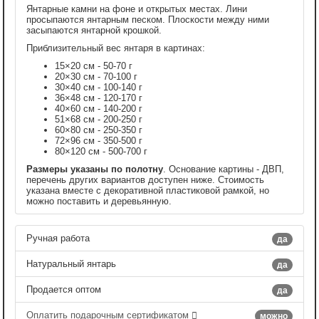
Янтарные камни на фоне и открытых местах. Лини
просыпаются янтарным песком. Плоскости между ними
засыпаются янтарной крошкой.
Приблизительный вес янтаря в картинах:
15×20 см - 50-70 г
20×30 см - 70-100 г
30×40 см - 100-140 г
36×48 см - 120-170 г
40×60 см - 140-200 г
51×68 см - 200-250 г
60×80 см - 250-350 г
72×96 см - 350-500 г
80×120 см - 500-700 г
Размеры указаны по полотну
. Основание картины - ДВП,
перечень других вариантов доступен ниже. Стоимость
указана вместе с декоративной пластиковой рамкой, но
можно поставить и деревьянную.
Ручная работа
да
Натуральный янтарь
да
Продается оптом
да
Оплатить подарочным сертификатом
можно